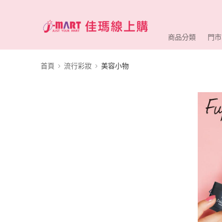
商品分類
門市
首頁
流行彩妝
美容小物