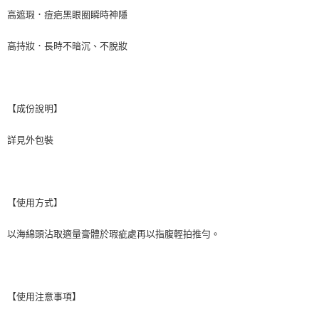
高遮瑕．痘疤黑眼圈瞬時神隱
高持妝．長時不暗沉、不脫妝
【成份說明】
詳見外包裝
【使用方式】
以海綿頭沾取適量膏體於瑕疵處再以指腹輕拍推勻。
【使用注意事項】