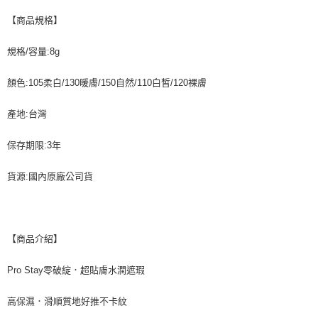
每筆NT$60，滿NT$599(含以上)免運費
【商品規格】
宅配
規格/容量:8g
每筆NT$120，滿NT$1,999(含以上)免運費
顏色:105柔白/130暖膚/150自然/110白皙/120裸膚
產地:台灣
保存期限:3年
貨源:國內原廠公司貨
【商品介紹】
Pro Stay零破綻．超貼膚水潤遮瑕
高保濕．滑順質地好推不卡紋