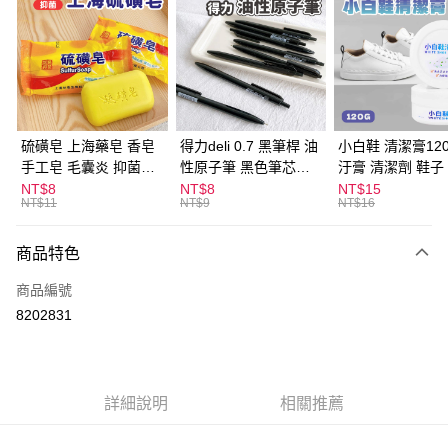
LINE Pay
Apple Pay
街口支付
悠遊付
硫磺皂 上海藥皂 香皂
得力deli 0.7 黑筆桿 油
小白鞋 清潔膏120
手工皂 毛囊炎 抑菌除
性原子筆 黑色筆芯
汙膏 清潔劑 鞋子
ATM付款
蟎 清潔護膚 去油去痘
S304
漬 白皮鞋 鞋油
NT$8
NT$8
NT$15
NT$11
NT$9
NT$16
寵物皮膚病 狗狗貓咪
運送方式
商品特色
全家取貨付款
每筆NT$60，滿NT$599(含以上)免運費
商品編號
8202831
付款後全家取貨
每筆NT$60，滿NT$599(含以上)免運費
7-11取貨付款
詳細說明
相關推薦
每筆NT$60，滿NT$599(含以上)免運費
付款後7-11取貨