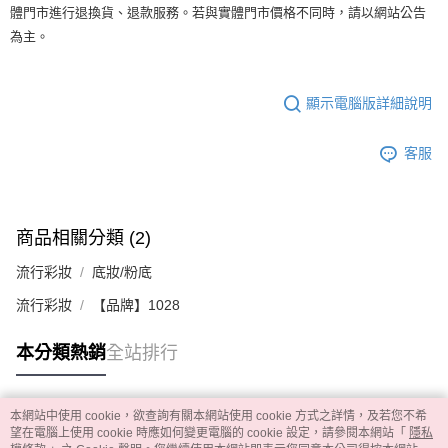
體門市進行退換貨、退款服務。若與實體門市價格不同時，請以網站公告
為主。
顯示電腦版詳細說明
客服
商品相關分類 (2)
流行彩妝
底妝/粉底
流行彩妝
【品牌】1028
本分類熱銷
全站排行
本網站中使用 cookie，欲查詢有關本網站使用 cookie 方式之詳情，及若您不希
熱門標籤
望在電腦上使用 cookie 時應如何變更電腦的 cookie 設定，請參閱本網站「
隱私