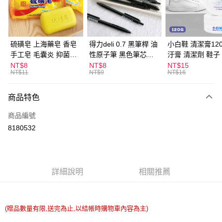
Apple Pay
街口支付
悠遊付
硫磺皂 上海藥皂 香皂
得力deli 0.7 黑筆桿 油
小白鞋 清潔膏120
手工皂 毛囊炎 抑菌除
性原子筆 黑色筆芯
汙膏 清潔劑 鞋子
ATM付款
蟎 清潔護膚 去油去痘
S304
漬 白皮鞋 鞋油
NT$8
NT$8
NT$15
NT$11
NT$9
NT$16
寵物皮膚病 狗狗貓咪
運送方式
商品特色
全家取貨付款
每筆NT$60，滿NT$599(含以上)免運費
商品編號
8180532
付款後全家取貨
每筆NT$60，滿NT$599(含以上)免運費
7-11取貨付款
詳細說明
相關推薦
每筆NT$60，滿NT$599(含以上)免運費
付款後7-11取貨
每筆NT$60，滿NT$599(含以上)免運費
(贈品數量有限,送完為止,以結帳時購物車內容為主)