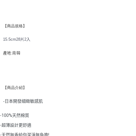
宅配
每筆NT$120，滿NT$1,999(含以上)免運費
【商品規格】
15.5cm28片2入
產地:
南韓
【商品介紹】
日本開發細緻敏感肌
-
-100%天然棉質
-超薄設計更舒適
-天然無香給你潔淨無負擔!