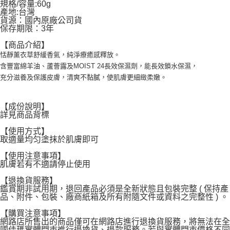
規格/容量:60g
每筆NT$120，滿NT$1,999(含以上)免運費
產地:台灣
貨源：國內原廠公司貨
保存期限：3年
【商品介紹】
恬靜薰衣草舒緩香氣，純淨療癒感釋放。
含豐富綿羊油、蘆薈露及MOIST 24長效保濕劑，能長效鎖水保濕，
充分滋養及保護皮膚，清爽不黏膩，使肌膚更細緻柔嫩。
【成份說明】
詳見商品背標
【使用方式】
取適量均匀塗抹於肌膚即可
【使用注意事項】
肌膚若有不適請停止使用
【退換貨服務】
鑑賞期非試用期，退回產品必須是全新狀態且包裝完整 ( 保持產
品、附件、包裝、廠商紙箱及所有附隨文件或資料之完整性 ) 。
【購買注意事項】
網路店所售出的商品僅可在網路店進行退換貨服務，將無法在全
國佳瑪實體門市進行退換貨、退款服務。若與實體門市價格不同