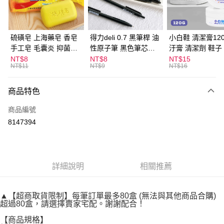
街口支付
悠遊付
硫磺皂 上海藥皂 香皂
得力deli 0.7 黑筆桿 油
小白鞋 清潔膏120
手工皂 毛囊炎 抑菌除
性原子筆 黑色筆芯
汙膏 清潔劑 鞋子
ATM付款
蟎 清潔護膚 去油去痘
S304
漬 白皮鞋 鞋油
NT$8
NT$8
NT$15
NT$11
NT$9
NT$16
寵物皮膚病 狗狗貓咪
運送方式
商品特色
全家取貨付款
每筆NT$60，滿NT$599(含以上)免運費
商品編號
8147394
付款後全家取貨
每筆NT$60，滿NT$599(含以上)免運費
7-11取貨付款
詳細說明
相關推薦
每筆NT$60，滿NT$599(含以上)免運費
付款後7-11取貨
▲【超商取貨限制】每筆訂單最多80盒 (無法與其他商品合購)
每筆NT$60，滿NT$599(含以上)免運費
超過80盒，請選擇賣家宅配。謝謝配合！
【商品規格】
宅配