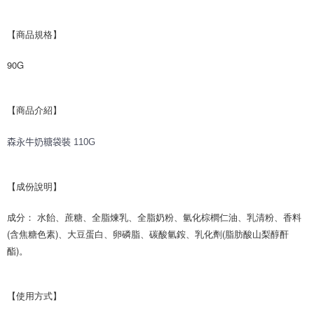
每筆NT$120，滿NT$1,999(含以上)免運費
【商品規格】
90G
【商品介紹】
森永牛奶糖袋裝 110G
【成份說明】
成分： 水飴、蔗糖、全脂煉乳、全脂奶粉、氫化棕櫚仁油、乳清粉、香料
(含焦糖色素)、大豆蛋白、卵磷脂、碳酸氫銨、乳化劑(脂肪酸山梨醇酐
酯)。 
【使用方式】