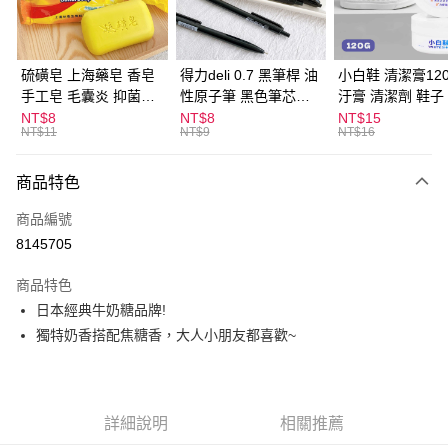
街口支付
悠遊付
硫磺皂 上海藥皂 香皂
得力deli 0.7 黑筆桿 油
小白鞋 清潔膏120
手工皂 毛囊炎 抑菌除
性原子筆 黑色筆芯
汙膏 清潔劑 鞋子
ATM付款
蟎 清潔護膚 去油去痘
S304
漬 白皮鞋 鞋油
NT$8
NT$8
NT$15
NT$11
NT$9
NT$16
寵物皮膚病 狗狗貓咪
運送方式
商品特色
全家取貨付款
每筆NT$60，滿NT$599(含以上)免運費
商品編號
8145705
付款後全家取貨
每筆NT$60，滿NT$599(含以上)免運費
商品特色
日本經典牛奶糖品牌!
7-11取貨付款
獨特奶香搭配焦糖香，大人小朋友都喜歡~
每筆NT$60，滿NT$599(含以上)免運費
付款後7-11取貨
每筆NT$60，滿NT$599(含以上)免運費
詳細說明
相關推薦
宅配