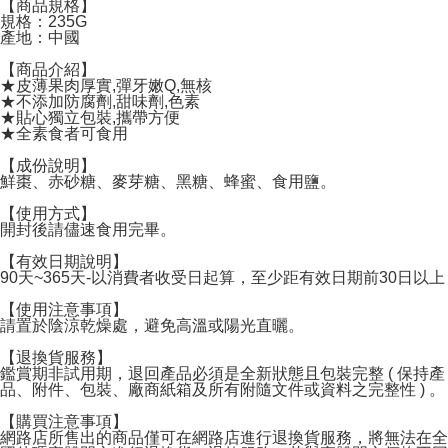
【商品規格】
規格：235G
付款後7-11取貨
產地：中國
NT$60/pesanan | Penghantaran percuma untuk pesanan
【商品介紹】
NT$599 atau lebih
★皮薄果肉厚實,彈牙嫩Q,無核
★不添加防腐劑,甜味劑,色素
★貼心獨立包裝,攜帶方便
宅配
★全素食者可食用
NT$120/pesanan | Penghantaran percuma untuk pesanan
【成份說明】
NT$1,999 atau lebih
鮮棗、赤砂糖、麥芽糖、黑糖、蜂蜜、食用鹽。
【使用方式】
開封後請儘速食用完畢。
【有效日期說明】
90天~365天-以消費者收受日起算，至少距有效日期前30日以上
【使用注意事項】
請置於陰涼乾燥處，避免高溫或陽光直曬。
【退換貨服務】
鑑賞期非試用期，退回產品必須是全新狀態且包裝完整 ( 保持產
品、附件、包裝、廠商紙箱及所有附隨文件或資料之完整性 ) 。
【購買注意事項】
網路店所售出的商品僅可在網路店進行退換貨服務，將無法在全