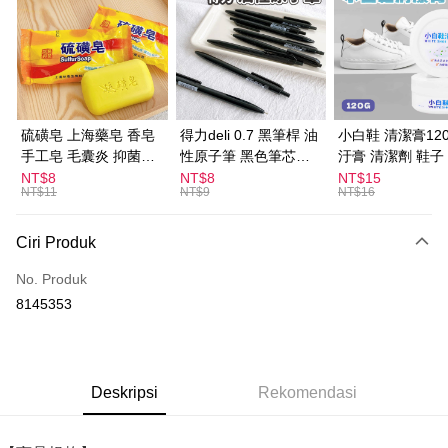
Apple Pay
JKOPAY
Easy Wallet
Pemindahan ATM
硫磺皂 上海藥皂 香皂
得力deli 0.7 黑筆桿 油
小白鞋 清潔膏120
手工皂 毛囊炎 抑菌除
性原子筆 黑色筆芯
汙膏 清潔劑 鞋子
蟎 清潔護膚 去油去痘
S304
漬 白皮鞋 鞋油
Pilihan Penghantaran
NT$8
NT$8
NT$15
NT$11
NT$9
NT$16
寵物皮膚病 狗狗貓咪
全家取貨付款
NT$60/pesanan | Penghantaran percuma untuk pesanan
Ciri Produk
NT$599 atau lebih
No. Produk
付款後全家取貨
8145353
NT$60/pesanan | Penghantaran percuma untuk pesanan
NT$599 atau lebih
7-11取貨付款
Deskripsi
Rekomendasi
NT$60/pesanan | Penghantaran percuma untuk pesanan
NT$599 atau lebih