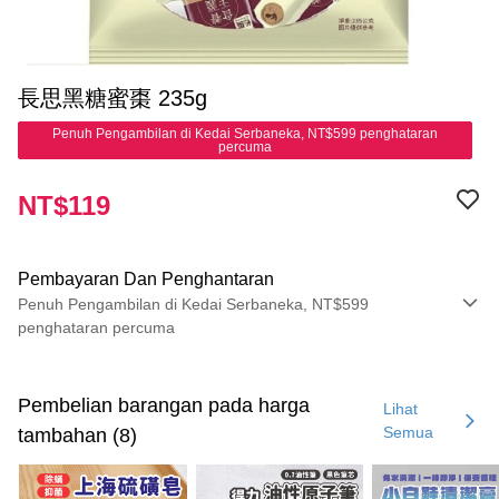
長思黑糖蜜棗 235g
Penuh Pengambilan di Kedai Serbaneka, NT$599 penghataran
percuma
NT$119
Pembayaran Dan Penghantaran
Penuh Pengambilan di Kedai Serbaneka, NT$599
penghataran percuma
Kaedah Pembayaran
Kad Kredit (Bayaran Penuh)
Pembelian barangan pada harga
Lihat
Semua
tambahan (8)
Pengambilan di Kedai Serbaneka
LINE Pay