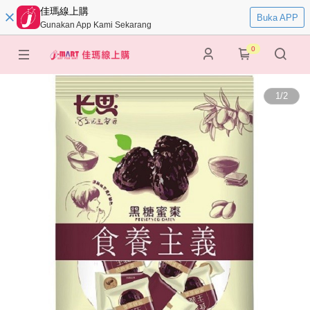
佳瑪線上購
Buka APP
Gunakan App Kami Sekarang
0
1
/
2