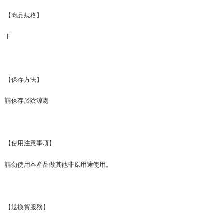
每筆NT$60，滿NT$599(含以上)免運費
【商品規格】
宅配
 F
每筆NT$120，滿NT$1,999(含以上)免運費
【保存方法】
請保存於陰涼處
【使用注意事項】
請勿使用本產品做其他非原用途使用。
【退換貨服務】