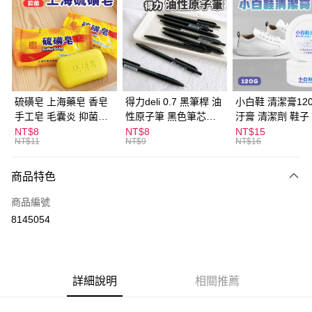
LINE Pay
Apple Pay
街口支付
悠遊付
硫磺皂 上海藥皂 香皂
得力deli 0.7 黑筆桿 油
小白鞋 清潔膏120
手工皂 毛囊炎 抑菌除
性原子筆 黑色筆芯
汙膏 清潔劑 鞋子
ATM付款
蟎 清潔護膚 去油去痘
S304
漬 白皮鞋 鞋油
NT$8
NT$8
NT$15
NT$11
NT$9
NT$16
寵物皮膚病 狗狗貓咪
運送方式
商品特色
全家取貨付款
每筆NT$60，滿NT$599(含以上)免運費
商品編號
8145054
付款後全家取貨
每筆NT$60，滿NT$599(含以上)免運費
7-11取貨付款
詳細說明
相關推薦
每筆NT$60，滿NT$599(含以上)免運費
付款後7-11取貨