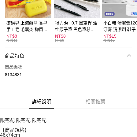
悠遊付
ATM付款
硫磺皂 上海藥皂 香皂
得力deli 0.7 黑筆桿 油
小白鞋 清潔膏120
手工皂 毛囊炎 抑菌除
性原子筆 黑色筆芯
汙膏 清潔劑 鞋子
運送方式
蟎 清潔護膚 去油去痘
S304
漬 白皮鞋 鞋油
NT$8
NT$8
NT$15
NT$11
NT$9
NT$16
寵物皮膚病 狗狗貓咪
宅配
每筆NT$120，滿NT$1,999(含以上)免運費
商品特色
商品編號
8134831
詳細說明
相關推薦
限宅配 限宅配 限宅配
【商品規格】
46x74cm