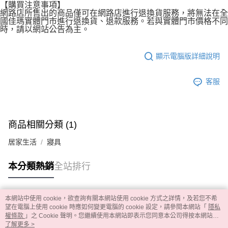
【購買注意事項】
網路店所售出的商品僅可在網路店進行退換貨服務，將無法在全
國佳瑪實體門市進行退換貨、退款服務。若與實體門市價格不同
時，請以網站公告為主。
顯示電腦版詳細說明
客服
商品相關分類 (1)
居家生活
寢具
本分類熱銷
全站排行
本網站中使用 cookie，欲查詢有關本網站使用 cookie 方式之詳情，及若您不希
熱門標籤
望在電腦上使用 cookie 時應如何變更電腦的 cookie 設定，請參閱本網站「
隱私
權條款
」之 Cookie 聲明。您繼續使用本網站即表示您同意本公司得按本網站使
用條款之 Cookie 聲明使用 cookie。
了解更多 >