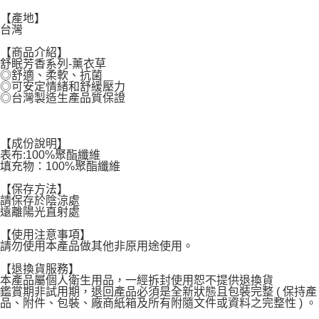
【產地】
台灣
【商品介紹】
舒眠芳香系列-薰衣草
◎舒適、柔軟、抗菌
◎可安定情緒和舒緩壓力
◎台灣製造生產品質保證
【成份說明】
表布:100%聚酯纖維
填充物：100%聚酯纖維
【保存方法】
請保存於陰涼處
遠離陽光直射處
【使用注意事項】
請勿使用本產品做其他非原用途使用。
【退換貨服務】
本產品屬個人衛生用品，一經拆封使用恕不提供退換貨
鑑賞期非試用期，退回產品必須是全新狀態且包裝完整 ( 保持產
品、附件、包裝、廠商紙箱及所有附隨文件或資料之完整性 ) 。