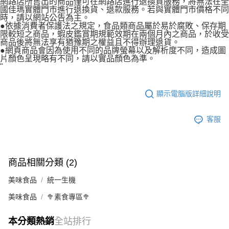
網路店所售出的商品僅可在網路店進行退換貨服務，將無法在全
國佳瑪實體門市進行退換貨、退款服務。若與實體門市價格不同
時，請以網站公告為主。
●依據消費者保護法之規定，食品類商品屬於易於腐敗、保存期
限較短之商品，蝦皮鑑賞期規範效期在兩個月內之商品，於收受
商品後將無法享有猶豫期之權益且不得辦理退貨。
●網頁商品會因為使用不同的品牌螢幕以及解析度不同，造成圖
片顏色呈現略有不同，請以實品顏色為準。
"
顯示電腦版詳細說明
客服
商品相關分類 (2)
美味食品
統一生機
美味食品
🥦素食專區🥦
本分類熱銷
全站排行