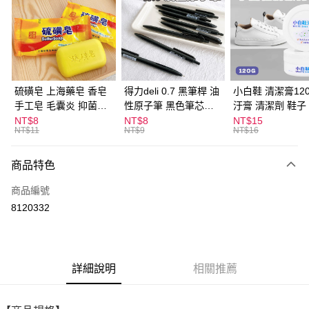
LINE Pay
Apple Pay
街口支付
悠遊付
硫磺皂 上海藥皂 香皂
得力deli 0.7 黑筆桿 油
小白鞋 清潔膏120
手工皂 毛囊炎 抑菌除
性原子筆 黑色筆芯
汙膏 清潔劑 鞋子
ATM付款
蟎 清潔護膚 去油去痘
S304
漬 白皮鞋 鞋油
NT$8
NT$8
NT$15
NT$11
NT$9
NT$16
寵物皮膚病 狗狗貓咪
運送方式
商品特色
全家取貨付款
每筆NT$60，滿NT$599(含以上)免運費
商品編號
8120332
付款後全家取貨
每筆NT$60，滿NT$599(含以上)免運費
7-11取貨付款
詳細說明
相關推薦
每筆NT$60，滿NT$599(含以上)免運費
付款後7-11取貨