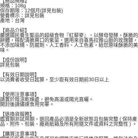
【商品規格】
每筆NT$60，滿NT$599(含以上)免運費
規格：108g
保存期限：12個月(詳見包裝)
宅配
營養標示：詳見包裝
產地：台灣
每筆NT$120，滿NT$1,999(含以上)免運費
【商品介紹】
嚴選國民養生聖品的超級食物『紅藜麥』，以酵母發酵，酥脆的
餅體，搭配清脆爽口的紫菜，選用來自喜馬拉雅山脈的玫瑰鹽，
不添加味精、防腐劑、人工香料、人工色素，給您原味酥脆的美
味。
【成份說明】
詳見包裝
【有效日期說明】
以消費者收受日起算，至少距有效日期前30日以上
【使用注意事項】
請置於陰涼乾燥處，避免高溫或陽光直曬。
開封後請儘速食用完畢。
【退換貨服務】
鑑賞期非試用期，退回產品必須是全新狀態且包裝完整 ( 保持產
品、附件、包裝、廠商紙箱及所有附隨文件或資料之完整性 ) 。
【購買注意事項】