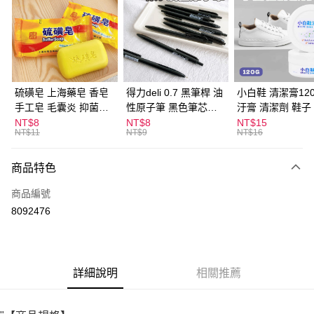
LINE Pay
Apple Pay
街口支付
悠遊付
硫磺皂 上海藥皂 香皂
得力deli 0.7 黑筆桿 油
小白鞋 清潔膏120
手工皂 毛囊炎 抑菌除
性原子筆 黑色筆芯
汙膏 清潔劑 鞋子
ATM付款
蟎 清潔護膚 去油去痘
S304
漬 白皮鞋 鞋油
NT$8
NT$8
NT$15
NT$11
NT$9
NT$16
寵物皮膚病 狗狗貓咪
運送方式
商品特色
全家取貨付款
每筆NT$60，滿NT$599(含以上)免運費
商品編號
8092476
付款後全家取貨
每筆NT$60，滿NT$599(含以上)免運費
7-11取貨付款
詳細說明
相關推薦
每筆NT$60，滿NT$599(含以上)免運費
付款後7-11取貨