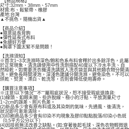
"【商品規格】
每筆NT$60，滿NT$599(含以上)免運費
尺寸:32mm、38mm、57mm
材質:布、鬆緊帶、橡膠
宅配
產地:台灣
▲不挑色，隨機出貨▲
每筆NT$120，滿NT$1,999(含以上)免運費
【商品介紹】
●隨意延長背鉤
●彈性延長式布料
●免縫好方便
●胸罩下圍太緊不是問題！
【洗滌須知】
※首次1~3次洗滌時深色/飽和色系布料會釋於出多餘浮色，此屬
於正常現象，清洗請使用中性洗劑搭配40度以下冷水手洗、自
然晾乾，如需要洗衣機清洗請放入洗衣袋並與其他類衣物分開清
洗。避免長時間浸泡，深淺色建議分開洗滌，避免染色。不可以
烘乾、熨燙、漂白、乾洗等，否則會降低使用壽命。
【購買注意事項】
※注意!以下情況""不""屬瑕疵狀況，恕不接受瑕疵退換貨:
(1)線頭、釦眼未開、些許脫線、極小的汙點、平放測量尺寸
1~2cm的誤差、照片色差。
(2)新品多少會有原布料或及其染劑的氣味，先通風、後清洗，
狀況即可漸漸清除。
(3)印刷商品多少會有印染不均現象及膠印點點脫落/印染小色斑
（0.5平方公分以下）
(4)因技術無法改善之缺點。(如:穿著後起毛球、深色衣物輕微退