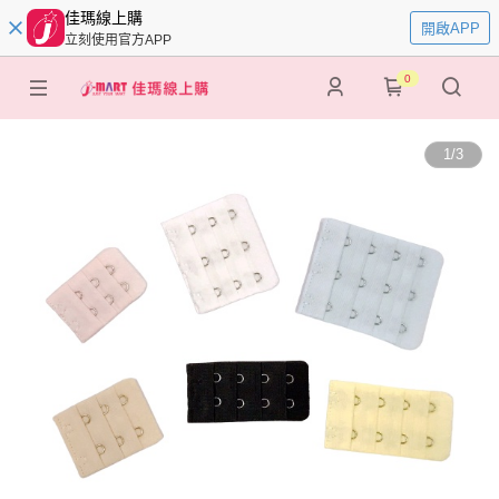
佳瑪線上購
開啟APP
立刻使用官方APP
0
1
/
3