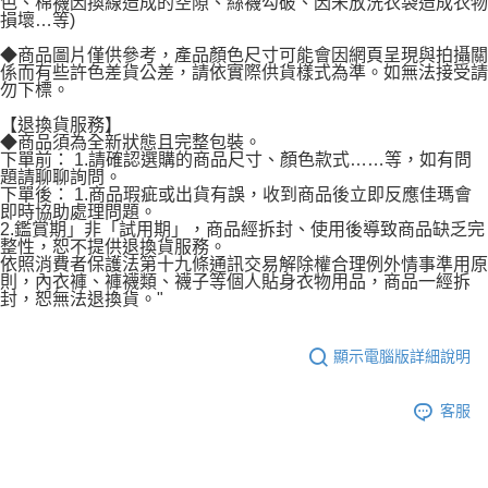
色、棉襪因換線造成的空隙、絲襪勾破、因未放洗衣袋造成衣物
損壞…等)
◆商品圖片僅供參考，產品顏色尺寸可能會因網頁呈現與拍攝關
係而有些許色差貨公差，請依實際供貨樣式為準。如無法接受請
勿下標。
【退換貨服務】
◆商品須為全新狀態且完整包裝。
下單前： 1.請確認選購的商品尺寸、顏色款式……等，如有問
題請聊聊詢問。
下單後： 1.商品瑕疵或出貨有誤，收到商品後立即反應佳瑪會
即時協助處理問題。
2.鑑賞期」非「試用期」，商品經拆封、使用後導致商品缺乏完
整性，恕不提供退換貨服務。
依照消費者保護法第十九條通訊交易解除權合理例外情事準用原
則，內衣褲、褲襪類、襪子等個人貼身衣物用品，商品一經拆
封，恕無法退換貨。"
顯示電腦版詳細說明
客服