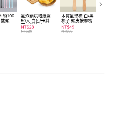
付款
0，滿NT$599(含以上)免運費
 約100
氣炸鍋烘培紙盤
木質氣墊梳 白/黑
素面船型襪 22-
扒 雙頭棉
50入 白色/卡其色
梳子 頭皮按摩梳
27cm 基本款 黑/
家取貨
圓形烘焙紙
木梳
灰/白 短襪 船襪 
NT$28
NT$49
NT$9
0，滿NT$599(含以上)免運費
襪 黑襪
NT$29
NT$59
付款
0，滿NT$599(含以上)免運費
1取貨
0，滿NT$599(含以上)免運費
20，滿NT$1,999(含以上)免運費