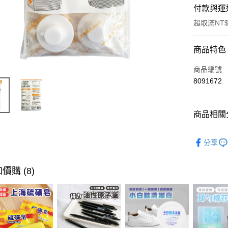
付款與運
超取滿NT$
付款方式
商品特色
信用卡一
商品編號
8091672
超商取貨
LINE Pay
商品相關分
Apple Pay
居家生活
分享
街口支付
主題│旅行
悠遊付
價購 (8)
ATM付款
運送方式