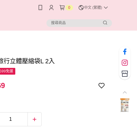
0
中文 (繁體)
旅行立體壓縮袋L 2入
599免運
69