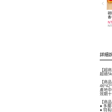
硫
香
炎
N
護
NT
物
詳細
【超商
超過5
【商品
46*42
產地中
效期十
【商品
● 多
● 特