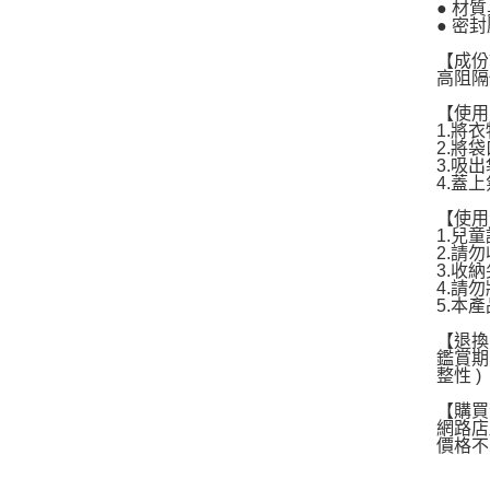
● 材
● 密
【成份
高阻隔
【使用
1.將
2.將
3.吸
4.蓋
【使用
1.兒
2.請
3.收
4.請
5.本
【退換
鑑賞期
整性 )
【購買
網路店
價格不