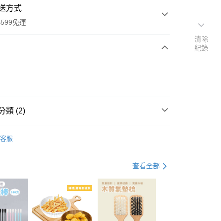
送方式
599免運
清除
紀錄
次付款
付款
類 (2)
收納
客服
必備品
查看全部