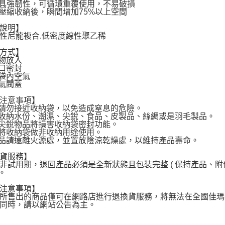
質具強韌性，可循環重覆使用，不易破損
封壓縮收納後，瞬間增加75%以上空間
說明】
性尼龍複合.低密度線性聚乙稀
方式】
衣物放入
袋口密封
出袋內空氣
上氣閥蓋
注意事項】
童請勿接近收納袋，以免造成窒息的危險。
勿收納水份、潮濕、尖銳、食品、皮製品、絲綢或是羽毛製品。
納尖銳物品將損害收納袋密封功能。
勿將收納袋做非收納用途使用。
產品請遠離火源處，並置放陰涼乾燥處，以維持產品壽命。
貨服務】
非試用期，退回產品必須是全新狀態且包裝完整 ( 保持產品、
 。
注意事項】
所售出的商品僅可在網路店進行退換貨服務，將無法在全國佳瑪
同時，請以網站公告為主。