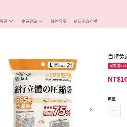
專區
會員專屬
好物分享
點我開啟推播
百特兔
超取滿NT$
NT$1
數量