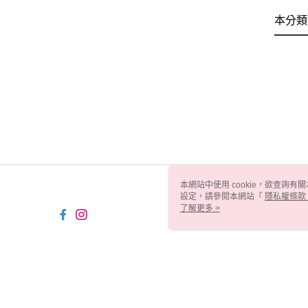
本分類
本網站中使用 cookie，欲查詢有關
設定，請參閱本網站「
隱私權條款
使用 cookie。
了解更多 >