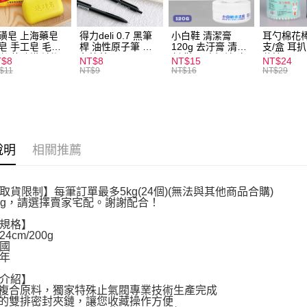
全家取貨
每筆NT$6
磺皂 上海藥皂
得力deli 0.7 黑筆
小白鞋 清潔膏
耳勺棉花棒
皂 手工皂 毛囊
桿 油性原子筆 黑
120g 去汙膏 清潔
支/盒 耳
付款後全
 抑菌除蟎 清潔
色筆芯 S304
劑 鞋子 去汙漬 白
花棒
T$8
NT$8
NT$15
NT$24
每筆NT$6
膚 去油去痘 寵
皮鞋 鞋油
$11
NT$9
NT$16
NT$29
皮膚病 狗狗貓咪
7-11取貨
每筆NT$6
付款後7-1
說明
相關推薦
每筆NT$6
宅配
取貨限制】每筆訂單最多5kg(24個)(無法與其他商品合購)
每筆NT$1
kg，請選擇賣家宅配。謝謝配合！
規格】
*24cm/200g
國
年
介紹】
層複合原料，獨家特殊止氣閥專業技術生產完成
有的雙排密封夾鏈，讓您收藏操作方便