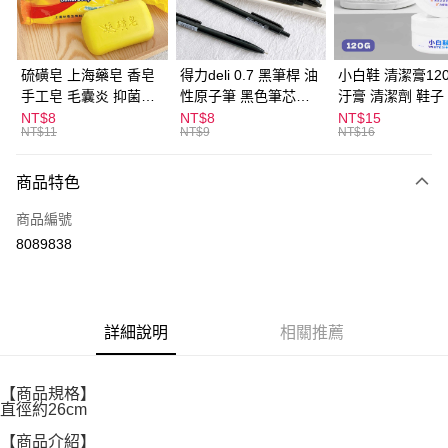
街口支付
悠遊付
硫磺皂 上海藥皂 香皂
得力deli 0.7 黑筆桿 油
小白鞋 清潔膏120
手工皂 毛囊炎 抑菌除
性原子筆 黑色筆芯
汙膏 清潔劑 鞋子
ATM付款
蟎 清潔護膚 去油去痘
S304
漬 白皮鞋 鞋油
NT$8
NT$8
NT$15
NT$11
NT$9
NT$16
寵物皮膚病 狗狗貓咪
運送方式
商品特色
全家取貨付款
每筆NT$60，滿NT$599(含以上)免運費
商品編號
8089838
付款後全家取貨
每筆NT$60，滿NT$599(含以上)免運費
7-11取貨付款
詳細說明
相關推薦
每筆NT$60，滿NT$599(含以上)免運費
付款後7-11取貨
【商品規格】
每筆NT$60，滿NT$599(含以上)免運費
直徑約26cm
宅配
【商品介紹】