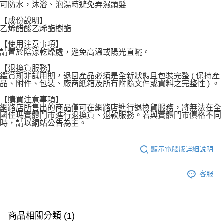
可防水，沐浴、泡湯時避免弄濕頭髮
每筆NT$120，滿NT$1,999(含以上)免運費
【成份說明】
乙烯醋酸乙烯酯樹酯
【使用注意事項】
請置於陰涼乾燥處，避免高溫或陽光直曬。
【退換貨服務】
鑑賞期非試用期，退回產品必須是全新狀態且包裝完整 ( 保持產
品、附件、包裝、廠商紙箱及所有附隨文件或資料之完整性 ) 。
【購買注意事項】
網路店所售出的商品僅可在網路店進行退換貨服務，將無法在全
國佳瑪實體門市進行退換貨、退款服務。若與實體門市價格不同
時，請以網站公告為主。
顯示電腦版詳細說明
客服
商品相關分類 (1)