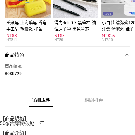
街口支付
悠遊付
硫磺皂 上海藥皂 香皂
得力deli 0.7 黑筆桿 油
小白鞋 清潔膏120
手工皂 毛囊炎 抑菌除
性原子筆 黑色筆芯
汙膏 清潔劑 鞋子
ATM付款
蟎 清潔護膚 去油去痘
S304
漬 白皮鞋 鞋油
NT$8
NT$8
NT$15
NT$11
NT$9
NT$16
寵物皮膚病 狗狗貓咪
運送方式
商品特色
全家取貨付款
每筆NT$60，滿NT$599(含以上)免運費
商品編號
8089729
付款後全家取貨
每筆NT$60，滿NT$599(含以上)免運費
7-11取貨付款
詳細說明
相關推薦
每筆NT$60，滿NT$599(含以上)免運費
付款後7-11取貨
【商品規格】
每筆NT$60，滿NT$599(含以上)免運費
50g/台灣製/效期十年
宅配
【商品介紹】