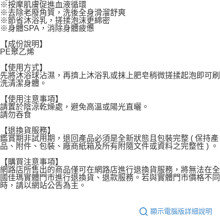
※按摩肌膚促進血液循環
每筆NT$120，滿NT$1,999(含以上)免運費
※去除老廢角質，洗後全身滑溜舒爽
※節省沐浴乳，搓揉泡沫更綿密
※身體SPA，消除身體疲憊
【成份說明】
PE聚乙烯
【使用方式】
先將沐浴球沾濕，再擠上沐浴乳或抹上肥皂稍微搓揉起泡即可刷
洗清潔身體。
【使用注意事項】
請置於陰涼乾燥處，避免高溫或陽光直曬。
請勿吞食
【退換貨服務】
鑑賞期非試用期，退回產品必須是全新狀態且包裝完整 ( 保持產
品、附件、包裝、廠商紙箱及所有附隨文件或資料之完整性 ) 。
【購買注意事項】
網路店所售出的商品僅可在網路店進行退換貨服務，將無法在全
國佳瑪實體門市進行退換貨、退款服務。若與實體門市價格不同
時，請以網站公告為主。
顯示電腦版詳細說明