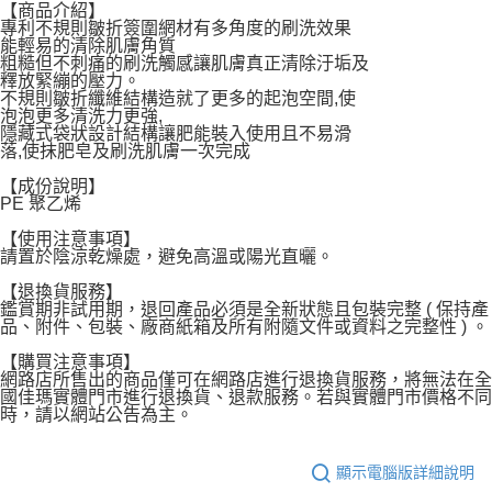
【商品介紹】
每筆NT$120，滿NT$1,999(含以上)免運費
專利不規則皺折簽圍網材有多角度的刷洗效果
能輕易的清除肌膚角質
粗糙但不刺痛的刷洗觸感讓肌膚真正清除汙垢及
釋放緊繃的壓力。
不規則皺折纖維結構造就了更多的起泡空間,使
泡泡更多清洗力更強,
隱藏式袋狀設計結構讓肥能裝入使用且不易滑
落,使抹肥皂及刷洗肌膚一次完成
【成份說明】
PE 聚乙烯
【使用注意事項】
請置於陰涼乾燥處，避免高溫或陽光直曬。
【退換貨服務】
鑑賞期非試用期，退回產品必須是全新狀態且包裝完整 ( 保持產
品、附件、包裝、廠商紙箱及所有附隨文件或資料之完整性 ) 。
【購買注意事項】
網路店所售出的商品僅可在網路店進行退換貨服務，將無法在全
國佳瑪實體門市進行退換貨、退款服務。若與實體門市價格不同
時，請以網站公告為主。
顯示電腦版詳細說明