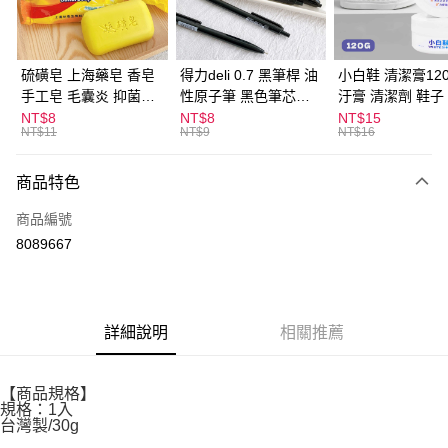
街口支付
悠遊付
硫磺皂 上海藥皂 香皂
得力deli 0.7 黑筆桿 油
小白鞋 清潔膏120
手工皂 毛囊炎 抑菌除
性原子筆 黑色筆芯
汙膏 清潔劑 鞋子
ATM付款
蟎 清潔護膚 去油去痘
S304
漬 白皮鞋 鞋油
NT$8
NT$8
NT$15
NT$11
NT$9
NT$16
寵物皮膚病 狗狗貓咪
運送方式
商品特色
全家取貨付款
每筆NT$60，滿NT$599(含以上)免運費
商品編號
8089667
付款後全家取貨
每筆NT$60，滿NT$599(含以上)免運費
7-11取貨付款
詳細說明
相關推薦
每筆NT$60，滿NT$599(含以上)免運費
付款後7-11取貨
【商品規格】
每筆NT$60，滿NT$599(含以上)免運費
規格：1入
台灣製/30g
宅配