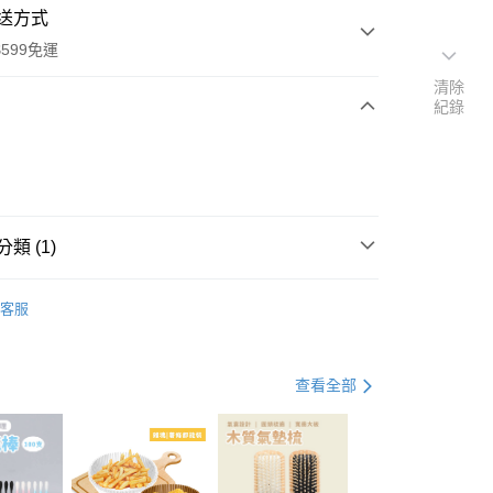
送方式
599免運
清除
紀錄
次付款
付款
類 (1)
髮飾
客服
查看全部