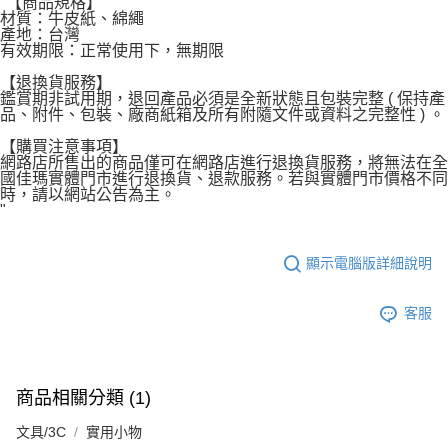
"【商品規格】
每筆NT$60，滿NT$599(含以上)免運費
材質：牛皮紙、綿繩
產地：台灣
宅配
有效期限：正常使用下，無期限
每筆NT$120，滿NT$1,999(含以上)免運費
【退換貨服務】
鑑賞期非試用期，退回產品必須是全新狀態且包裝完整 ( 保持產
品、附件、包裝、廠商紙箱及所有附隨文件或資料之完整性 ) 。
【購買注意事項】
網路店所售出的商品僅可在網路店進行退換貨服務，將無法在全
國佳瑪實體門市進行退換貨、退款服務。若與實體門市價格不同
時，請以網站公告為主。
"
顯示電腦版詳細說明
客服
商品相關分類 (1)
文具/3C
實用小物