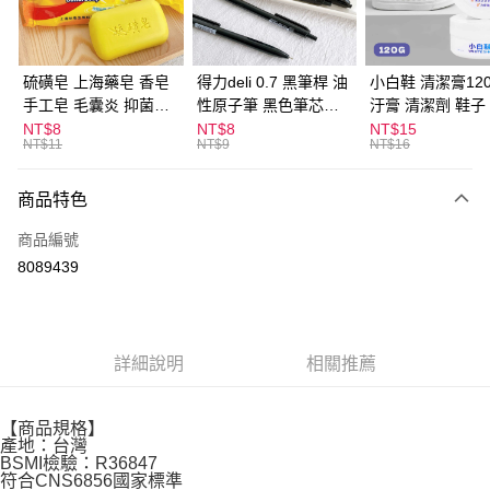
街口支付
悠遊付
硫磺皂 上海藥皂 香皂
得力deli 0.7 黑筆桿 油
小白鞋 清潔膏120
手工皂 毛囊炎 抑菌除
性原子筆 黑色筆芯
汙膏 清潔劑 鞋子
ATM付款
蟎 清潔護膚 去油去痘
S304
漬 白皮鞋 鞋油
NT$8
NT$8
NT$15
NT$11
NT$9
NT$16
寵物皮膚病 狗狗貓咪
運送方式
商品特色
全家取貨付款
每筆NT$60，滿NT$599(含以上)免運費
商品編號
8089439
付款後全家取貨
每筆NT$60，滿NT$599(含以上)免運費
7-11取貨付款
詳細說明
相關推薦
每筆NT$60，滿NT$599(含以上)免運費
付款後7-11取貨
【商品規格】
每筆NT$60，滿NT$599(含以上)免運費
產地：台灣
BSMI檢驗：R36847
符合CNS6856國家標準
宅配