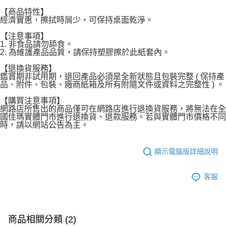
每筆NT$120，滿NT$1,999(含以上)免運費
【商品特性】
經濟實惠，擦拭時屑少，可保持桌面乾淨。
【注意事項】
1. 非食品請勿舔食。
2. 為維護產品品質，請保持塑膠擦於此紙套內。
【退換貨服務】
鑑賞期非試用期，退回產品必須是全新狀態且包裝完整 ( 保持產
品、附件、包裝、廠商紙箱及所有附隨文件或資料之完整性 ) 。
【購買注意事項】
網路店所售出的商品僅可在網路店進行退換貨服務，將無法在全
國佳瑪實體門市進行退換貨、退款服務。若與實體門市價格不同
時，請以網站公告為主。
顯示電腦版詳細說明
客服
商品相關分類 (2)