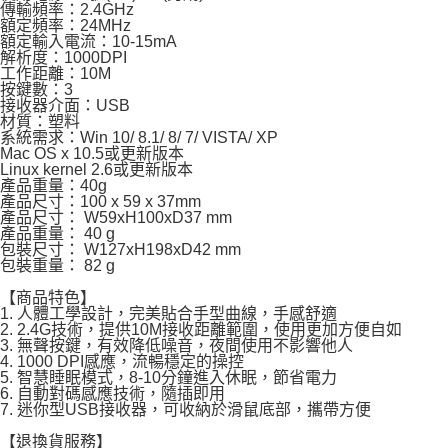
傳輸頻率：2.4GHz
每筆NT$120，滿NT$1,999(含以上)免運費
額定頻率：24MHz
額定輸入電流：10-15mA
解析度：1000DPI
工作距離：10M
按鍵數：3
接收器介面：USB
材質：塑料
系統需求：Win 10/ 8.1/ 8/ 7/ VISTA/ XP
Mac OS x 10.5或更新版本
Linux kernel 2.6或更新版本
產品重量：40g
產品尺寸：100 x 59 x 37mm
產品尺寸： W59xH100xD37 mm
產品重量： 40 g
包裝尺寸： W127xH198xD42 mm
包裝重量： 82 g
【商品特色】
1. 人體工學設計，完美貼合手型曲線，手感舒適
2. 2.4G技術，提供10M接收距離範圍，使用更加方便自如
3. 無聲按鍵，有效降低噪音，夜間使用不影響他人
4. 1000 DPI感應，流暢穩定的操控
5. 智慧睡眠模式，8-10分鐘進入休眠，節省電力
6. 自動對碼感應技術，隨插即用
7. 迷你型USB接收器，可收納於滑鼠底部，攜帶方便
【退換貨服務】