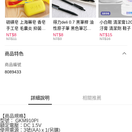
街口支付
悠遊付
硫磺皂 上海藥皂 香皂
得力deli 0.7 黑筆桿 油
小白鞋 清潔膏120
手工皂 毛囊炎 抑菌除
性原子筆 黑色筆芯
汙膏 清潔劑 鞋子
ATM付款
蟎 清潔護膚 去油去痘
S304
漬 白皮鞋 鞋油
NT$8
NT$8
NT$15
NT$11
NT$9
NT$16
寵物皮膚病 狗狗貓咪
運送方式
商品特色
全家取貨付款
每筆NT$60，滿NT$599(含以上)免運費
商品編號
8089433
付款後全家取貨
每筆NT$60，滿NT$599(含以上)免運費
7-11取貨付款
詳細說明
相關推薦
每筆NT$60，滿NT$599(含以上)免運費
付款後7-11取貨
【商品規格】
每筆NT$60，滿NT$599(含以上)免運費
型號： GKM910PI
額定電壓：DC 1.5V
宅配
使用電源：3號(AA) x 1(另購)