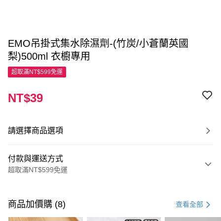
EMO吊掛式集水除濕劑-(竹炭/小蒼蘭英國
梨)500ml 衣櫥專用
超取滿NT$599免運
NT$39
請選擇商品選項
付款與運送方式
超取滿NT$599免運
付款方式
信用卡一次付款
商品加價購 (8)
查看全部