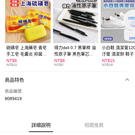
超商取貨付款
LINE Pay
Apple Pay
街口支付
悠遊付
硫磺皂 上海藥皂 香皂
得力deli 0.7 黑筆桿 油
小白鞋 清潔膏120
手工皂 毛囊炎 抑菌除
性原子筆 黑色筆芯
汙膏 清潔劑 鞋子
ATM付款
蟎 清潔護膚 去油去痘
S304
漬 白皮鞋 鞋油
NT$8
NT$8
NT$15
NT$11
NT$9
NT$16
寵物皮膚病 狗狗貓咪
運送方式
商品特色
全家取貨付款
每筆NT$60，滿NT$599(含以上)免運費
商品編號
8089419
付款後全家取貨
每筆NT$60，滿NT$599(含以上)免運費
7-11取貨付款
詳細說明
相關推薦
每筆NT$60，滿NT$599(含以上)免運費