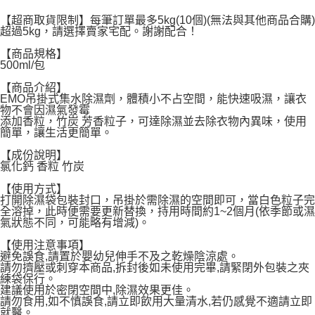
付款後7-11取貨
【超商取貨限制】每筆訂單最多5kg(10個)(無法與其他商品合購)
每筆NT$60，滿NT$599(含以上)免運費
超過5kg，請選擇賣家宅配。謝謝配合！
宅配
【商品規格】
500ml/包
每筆NT$120，滿NT$1,999(含以上)免運費
【商品介紹】
EMO吊掛式集水除濕劑，體積小不占空間，能快速吸濕，讓衣
物不會因濕氣發霉
添加香粒，竹炭 芳香粒子，可達除濕並去除衣物內異味，使用
簡單，讓生活更簡單。
【成份說明】
氯化鈣 香粒 竹炭
【使用方式】
打開除濕袋包裝封口，吊掛於需除濕的空間即可，當白色粒子完
全溶掉，此時便需要更新替換，持用時間約1~2個月(依季節或濕
氣狀態不同，可能略有增減)。
【使用注意事項】
避免誤食,請置於嬰幼兒伸手不及之乾燥陰涼處。
請勿擠壓或刺穿本商品,拆封後如未使用完畢,請緊閉外包裝之夾
練袋保行。
建議使用於密閉空間中,除濕效果更佳。
請勿食用,如不慎誤食,請立即飲用大量清水,若仍感覺不適請立即
就醫。