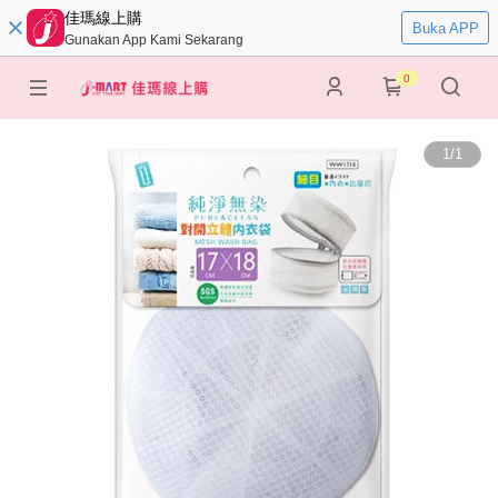
佳瑪線上購
Buka APP
Gunakan App Kami Sekarang
0
1
/
1