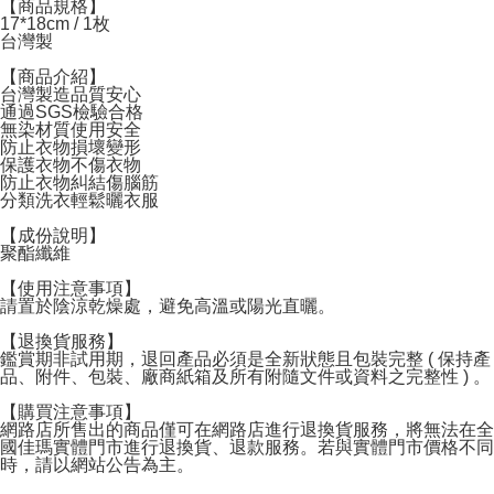
【商品規格】
17*18cm / 1枚
付款後7-11取貨
台灣製
NT$60/pesanan | Penghantaran percuma untuk pesanan
【商品介紹】
NT$599 atau lebih
台灣製造品質安心
通過SGS檢驗合格
無染材質使用安全
宅配
防止衣物損壞變形
NT$120/pesanan | Penghantaran percuma untuk pesanan
保護衣物不傷衣物
防止衣物糾結傷腦筋
NT$1,999 atau lebih
分類洗衣輕鬆曬衣服
【成份說明】
聚酯纖維
【使用注意事項】
請置於陰涼乾燥處，避免高溫或陽光直曬。
【退換貨服務】
鑑賞期非試用期，退回產品必須是全新狀態且包裝完整 ( 保持產
品、附件、包裝、廠商紙箱及所有附隨文件或資料之完整性 ) 。
【購買注意事項】
網路店所售出的商品僅可在網路店進行退換貨服務，將無法在全
國佳瑪實體門市進行退換貨、退款服務。若與實體門市價格不同
時，請以網站公告為主。