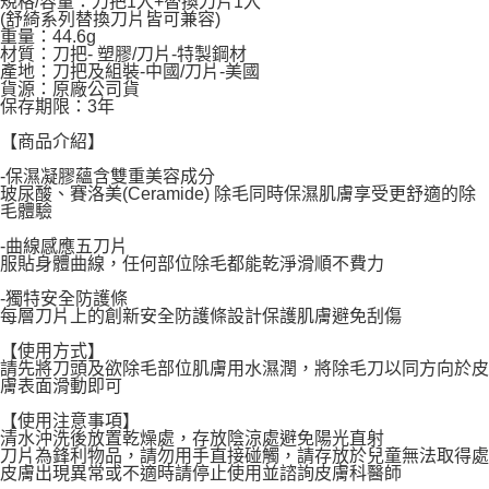
規格/容量：刀把1入+替換刀片1入
(舒綺系列替換刀片皆可兼容)
宅配
重量：44.6g
材質：刀把- 塑膠/刀片-特製鋼材
每筆NT$120，滿NT$1,999(含以上)免運費
產地：刀把及組裝-中國/刀片-美國
貨源：原廠公司貨
保存期限：3年
【商品介紹】
-保濕凝膠蘊含雙重美容成分
玻尿酸、賽洛美(Ceramide) 除毛同時保濕肌膚享受更舒適的除
毛體驗
-曲線感應五刀片
服貼身體曲線，任何部位除毛都能乾淨滑順不費力
-獨特安全防護條
每層刀片上的創新安全防護條設計保護肌膚避免刮傷
【使用方式】
請先將刀頭及欲除毛部位肌膚用水濕潤，將除毛刀以同方向於皮
膚表面滑動即可
【使用注意事項】
清水沖洗後放置乾燥處，存放陰涼處避免陽光直射
刀片為鋒利物品，請勿用手直接碰觸，請存放於兒童無法取得處
皮膚出現異常或不適時請停止使用並諮詢皮膚科醫師