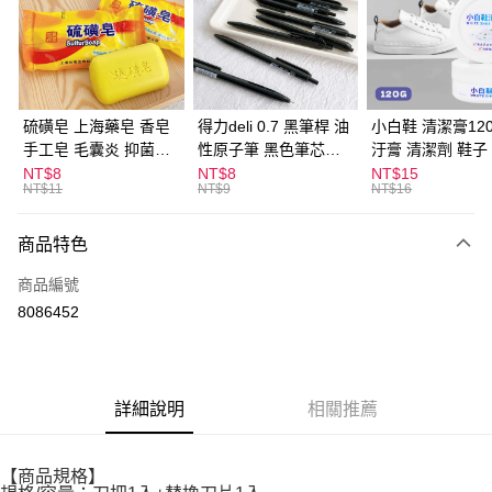
Apple Pay
街口支付
悠遊付
硫磺皂 上海藥皂 香皂
得力deli 0.7 黑筆桿 油
小白鞋 清潔膏120
手工皂 毛囊炎 抑菌除
性原子筆 黑色筆芯
汙膏 清潔劑 鞋子
ATM付款
蟎 清潔護膚 去油去痘
S304
漬 白皮鞋 鞋油
NT$8
NT$8
NT$15
NT$11
NT$9
NT$16
寵物皮膚病 狗狗貓咪
運送方式
商品特色
全家取貨付款
每筆NT$60，滿NT$599(含以上)免運費
商品編號
8086452
付款後全家取貨
每筆NT$60，滿NT$599(含以上)免運費
7-11取貨付款
詳細說明
相關推薦
每筆NT$60，滿NT$599(含以上)免運費
付款後7-11取貨
【商品規格】
每筆NT$60，滿NT$599(含以上)免運費