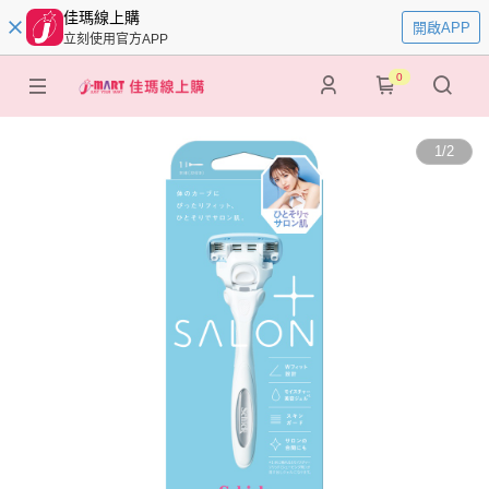
佳瑪線上購
開啟APP
立刻使用官方APP
0
1
/
2