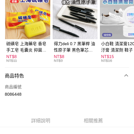
LINE Pay
Apple Pay
街口支付
悠遊付
硫磺皂 上海藥皂 香皂
得力deli 0.7 黑筆桿 油
小白鞋 清潔膏120
手工皂 毛囊炎 抑菌除
性原子筆 黑色筆芯
汙膏 清潔劑 鞋子
ATM付款
蟎 清潔護膚 去油去痘
S304
漬 白皮鞋 鞋油
NT$8
NT$8
NT$15
NT$11
NT$9
NT$16
寵物皮膚病 狗狗貓咪
運送方式
商品特色
全家取貨付款
每筆NT$60，滿NT$599(含以上)免運費
商品編號
8086448
付款後全家取貨
每筆NT$60，滿NT$599(含以上)免運費
7-11取貨付款
詳細說明
相關推薦
每筆NT$60，滿NT$599(含以上)免運費
付款後7-11取貨