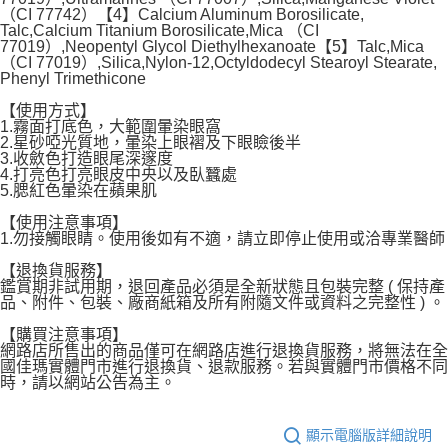
（CI 77742）【4】Calcium Aluminum Borosilicate,
Talc,Calcium Titanium Borosilicate,Mica （CI
77019）,Neopentyl Glycol Diethylhexanoate【5】Talc,Mica
（CI 77019）,Silica,Nylon-12,Octyldodecyl Stearoyl Stearate,
Phenyl Trimethicone
【使用方式】
1.霧面打底色，大範圍暈染眼窩
2.星砂啞光質地，暈染上眼褶及下眼瞼後半
3.收斂色打造眼尾深邃度
4.打亮色打亮眼皮中央以及臥蠶處
5.腮紅色暈染在蘋果肌
【使用注意事項】
1.勿接觸眼睛。使用後如有不適，請立即停止使用或洽專業醫師
【退換貨服務】
鑑賞期非試用期，退回產品必須是全新狀態且包裝完整 ( 保持產
品、附件、包裝、廠商紙箱及所有附隨文件或資料之完整性 ) 。
【購買注意事項】
網路店所售出的商品僅可在網路店進行退換貨服務，將無法在全
國佳瑪實體門市進行退換貨、退款服務。若與實體門市價格不同
時，請以網站公告為主。
顯示電腦版詳細說明