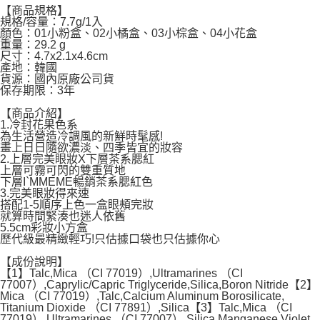
【商品規格】
每筆NT$60，滿NT$599(含以上)免運費
規格/容量：7.7g/1入
顏色：01小粉盒、02小橘盒、03小棕盒、04小花盒
重量：29.2 g
宅配
尺寸：4.7x2.1x4.6cm
每筆NT$120，滿NT$1,999(含以上)免運費
產地：韓國
貨源：國內原廠公司貨
保存期限：3年
【商品介紹】
1.冷封花果色系
為生活營造冷調風的新鮮時髦感!
畫上日日隨欲濃淡、四季皆宜的妝容
2.上層完美眼妝X下層茶系腮紅
上層可霧可閃的雙重質地
下層I`MMEME暢銷茶系腮紅色
3.完美眼妝得來速
搭配1-5順序上色一盒眼頰完妝
就算時間緊湊也迷人依舊
5.5cm彩妝小方盒
歷代級最精緻輕巧!只估據口袋也只估據你心
【成份說明】
【1】Talc,Mica （CI 77019）,Ultramarines （CI
77007）,Caprylic/Capric Triglyceride,Silica,Boron Nitride【2】
Mica （CI 77019）,Talc,Calcium Aluminum Borosilicate,
Titanium Dioxide （CI 77891）,Silica【3】Talc,Mica （CI
77019）,Ultramarines （CI 77007）,Silica,Manganese Violet