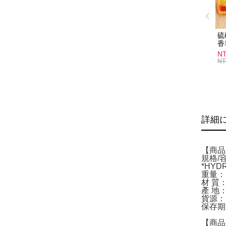
硫
香
炎
N
護
NT
物
詳細
【商品
規格/
*HY
重量：
材 質
產 地
貨源：
保存期
【商品