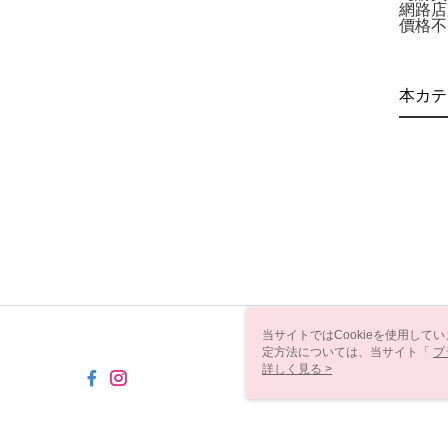
網路店
價格不
本カテ
当サイトではCookieを使用して
定方法については、当サイト「
プ
き使用される場合、当社がサイト利用
詳しく見る >