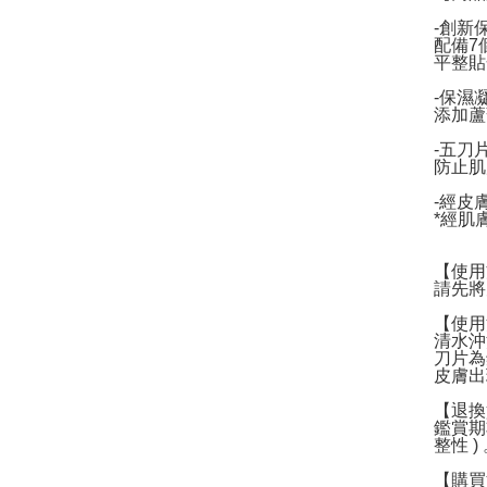
-創新
配備7
平整貼
-保濕
添加蘆
-五刀
防止肌
-經皮
*經肌
【使用
請先將
【使用
清水沖
刀片為
皮膚出
【退換
鑑賞期
整性 )
【購買