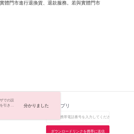
實體門市進行退換貨、退款服務。若與實體門市
ウザでの設
トを引き続
ス
分かりました
公式アプリ
なします。
ダウンロードリンクを携帯に送信