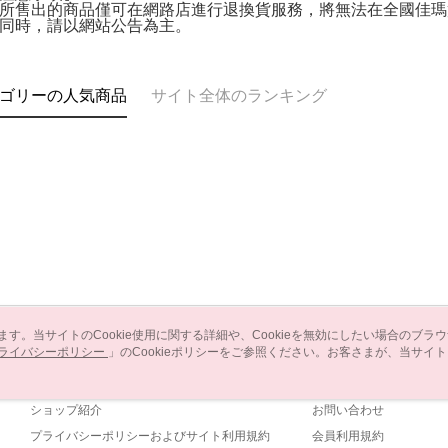
所售出的商品僅可在網路店進行退換貨服務，將無法在全國佳瑪
同時，請以網站公告為主。
ゴリーの人気商品
サイト全体のランキング
います。当サイトのCookie使用に関する詳細や、Cookieを無効にしたい場合のブラ
ライバシーポリシー
会社概要
」のCookieポリシーをご参照ください。お客さまが、当サイ
カスタマーサービ
規約のCookieポリシーに基づいてCookieを使用することに同意したものとみ
ブランドストーリー
ショッピングガイド
ショップ紹介
お問い合わせ
プライバシーポリシーおよびサイト利用規約
会員利用規約