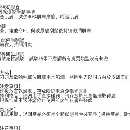
保濕凝膠盒
個保濕潤滑凝膠槽
合肌膚，減少40%肌膚摩擦、呵護肌膚
凝膠
薈、維他命E、與玻尿酸刮鬍後持續滋潤肌膚
片配備順刮鰭
膚在刀片間滑動
膚科醫生測試
膚敏感性試驗，試驗結果不意謂所有膚質類型沒有刺激
方式】
刀頭及欲除毛部位肌膚用水濕潤，將除毛刀以同方向於皮膚表面
注意事項】
洗後放置乾燥處，存放陰涼處避免陽光直射
鋒利物品，請勿用手直接碰觸，請存放於兒童無法取得處
現異常或不適時請停止使用並諮詢皮膚科醫師
貨服務】
非試用期，退回產品必須是全新狀態且包裝完整 ( 保持產品、
 。
注意事項】