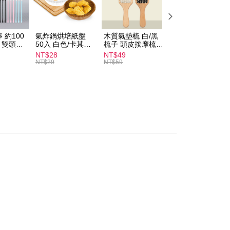
付款
T$60、NT$599以上で送料無料
 約100
氣炸鍋烘培紙盤
木質氣墊梳 白/黑
素面船型襪 22-
扒 雙頭棉
50入 白色/卡其色
梳子 頭皮按摩梳
27cm 基本款 黑/
家取貨
圓形烘焙紙
木梳
灰/白 短襪 船襪 
NT$28
NT$49
NT$9
T$60、NT$599以上で送料無料
襪 黑襪
NT$29
NT$59
付款
T$60、NT$599以上で送料無料
1取貨
T$60、NT$599以上で送料無料
$120、NT$1,999以上で送料無料