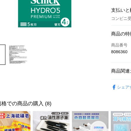
支払いと
コンビニ受
お支払い
商品の特
クレジット
商品番号
8086360
コンビニ
LINE Pay
商品関連
Apple Pay
身體保養
JKOPAY
シェア
Easy Walle
格での商品の購入 (8)
ATM払い
配送方法