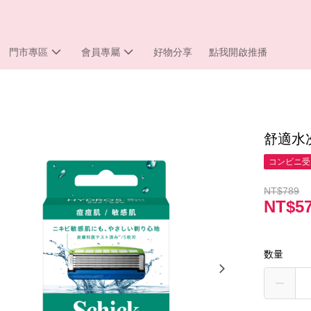
門市專區
會員專屬
好物分享
點我開啟推播
舒適水
コンビニ受
NT$789
NT$5
数量