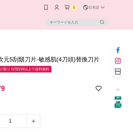
0
日本語
次元5刮鬍刀片-敏感肌(4刀頭)替換刀片
け取り NT$599以上で送料無料
79