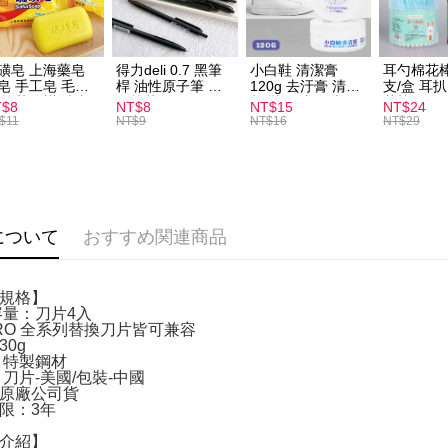
全家取貨
配送毎にN
磺皂 上海藥皂
得力deli 0.7 黑筆
小白鞋 清潔膏
耳勺棉花棒
皂 手工皂 毛囊
桿 油性原子筆 黑
120g 去汙膏 清潔
支/盒 耳
付款後全
 抑菌除蟎 清潔
色筆芯 S304
劑 鞋子 去汙漬 白
花棒
T$8
NT$8
NT$15
NT$24
配送毎にN
膚 去油去痘 寵
皮鞋 鞋油
$11
NT$9
NT$16
NT$29
皮膚病 狗狗貓咪
7-11取貨
配送毎にN
付款後7-1
について
おすすめ関連商品
配送毎にN
宅配
規格】
配送毎にNT
容量：刀片4入
DRO 全系列替換刀片皆可兼容
30g
：特製鋼材
：刀片-美國/包裝-中國
原廠公司貨
限：3年
介紹】