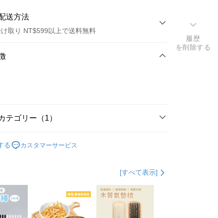
配送方法
け取り NT$599以上で送料無料
履歴
を削除する
方法
徴
カード1回払い
店頭代金引換
カテゴリー（1）
除毛工具
する
カスタマーサービス
t
[すべて表示]