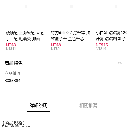
Apple Pay
街口支付
悠遊付
硫磺皂 上海藥皂 香皂
得力deli 0.7 黑筆桿 油
小白鞋 清潔膏120
手工皂 毛囊炎 抑菌除
性原子筆 黑色筆芯
汙膏 清潔劑 鞋子
ATM付款
蟎 清潔護膚 去油去痘
S304
漬 白皮鞋 鞋油
NT$8
NT$8
NT$15
NT$11
NT$9
NT$16
寵物皮膚病 狗狗貓咪
運送方式
商品特色
全家取貨付款
每筆NT$60，滿NT$599(含以上)免運費
商品編號
8085864
付款後全家取貨
每筆NT$60，滿NT$599(含以上)免運費
7-11取貨付款
詳細說明
相關推薦
每筆NT$60，滿NT$599(含以上)免運費
付款後7-11取貨
【商品規格】
每筆NT$60，滿NT$599(含以上)免運費