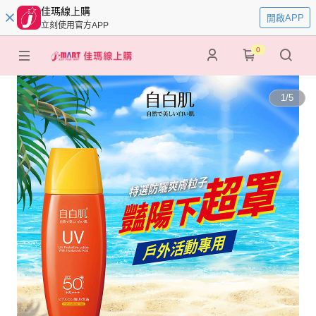
佳瑪線上購
開啟APP
立刻使用官方APP
0
1
/
5