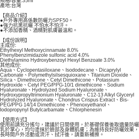
規格/容量:35ml
產地:台灣
宅配
【商品介紹】
每筆NT$120，滿NT$1,999(含以上)免運費
●戶外專用高係數防曬力SPF50。
●強力抗黑抗曬 不怕水不怕汗。
●不添加香精、酒精對肌膚最溫和。
【成份說明】
主成份:
Ethylhexyl Methoxycinnamate 8.0%
Phenylbenzimidazole sulfonic acid 4.0%
Diethylamino Hydroxybenzoyl Hexyl Benzoate 3.0%
其他成份:
Aqua、Cyclopentasiloxane、Isododecane、Dicaprylyl
Carbonate、Polymethylsilsesquioxane、Titanium Dioxide、
Silica、Dimethicone、Cetyl Dimethicone、Potassium
Hydroxide、Cetyl PEG/PPG-10/1 dimethicone、Sodium
Hyaluronate、Hydrolyzed Sodium Hyaluronate、
Hydroxypropyltrimonium Hyaluronate、C12-13 Alkyl Glyceryl
Hydrolyzed Hyaluronate、Chondrus Crispus Extract、Bis-
PEG/PPG 14/14 Dimethicone、Phenoxyethanol、
Iodopropynyl Butylcarbamate、Chlorphenesin
【使用方式】
使用前請充分搖勻，建議於日間使用，於基礎保養後取適量防曬
乳於掌心，均勻塗抹於臉部及身體肌膚；為維持良好防曬效果，
長時間戶外活動或流汗、拭汗後，請重新補擦。