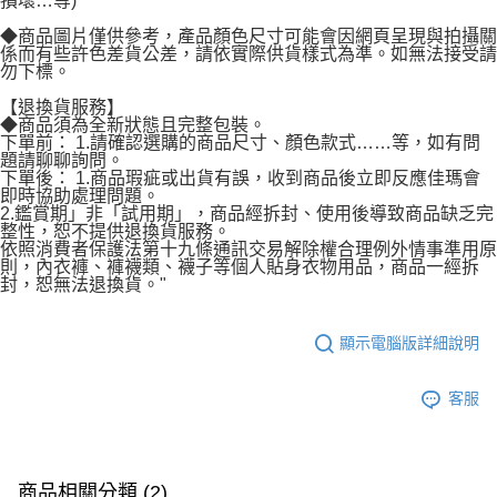
損壞…等)
◆商品圖片僅供參考，產品顏色尺寸可能會因網頁呈現與拍攝關
係而有些許色差貨公差，請依實際供貨樣式為準。如無法接受請
勿下標。
【退換貨服務】
◆商品須為全新狀態且完整包裝。
下單前： 1.請確認選購的商品尺寸、顏色款式……等，如有問
題請聊聊詢問。
下單後： 1.商品瑕疵或出貨有誤，收到商品後立即反應佳瑪會
即時協助處理問題。
2.鑑賞期」非「試用期」，商品經拆封、使用後導致商品缺乏完
整性，恕不提供退換貨服務。
依照消費者保護法第十九條通訊交易解除權合理例外情事準用原
則，內衣褲、褲襪類、襪子等個人貼身衣物用品，商品一經拆
封，恕無法退換貨。"
顯示電腦版詳細說明
客服
商品相關分類 (2)