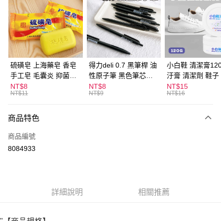
LINE Pay
Apple Pay
街口支付
悠遊付
硫磺皂 上海藥皂 香皂
得力deli 0.7 黑筆桿 油
小白鞋 清潔膏120
手工皂 毛囊炎 抑菌除
性原子筆 黑色筆芯
汙膏 清潔劑 鞋子
ATM付款
蟎 清潔護膚 去油去痘
S304
漬 白皮鞋 鞋油
NT$8
NT$8
NT$15
NT$11
NT$9
NT$16
寵物皮膚病 狗狗貓咪
運送方式
商品特色
全家取貨付款
每筆NT$60，滿NT$599(含以上)免運費
商品編號
8084933
付款後全家取貨
每筆NT$60，滿NT$599(含以上)免運費
7-11取貨付款
詳細說明
相關推薦
每筆NT$60，滿NT$599(含以上)免運費
付款後7-11取貨