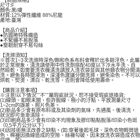
"【商品規格】
每筆NT$60，滿NT$599(含以上)免運費
尺寸:F
顏色:黑/膚
材質:12%彈性纖維 88%尼龍
宅配
產地:臺灣
每筆NT$120，滿NT$1,999(含以上)免運費
【商品介紹】
●防圓捲特殊織造
●不緊繃不易脫落
●堅韌耐穿不易勾絲
【洗滌須知】
※首次1~3次洗滌時深色/飽和色系布料會釋於出多餘浮色，此屬
於正常現象，清洗請使用中性洗劑搭配40度以下冷水手洗、自
然晾乾，如需要洗衣機清洗請放入洗衣袋並與其他類衣物分開清
洗。避免長時間浸泡，深淺色建議分開洗滌，避免染色。不可以
烘乾、熨燙、漂白、乾洗等，否則會降低使用壽命。
【購買注意事項】
※注意!以下情況""不""屬瑕疵狀況，恕不接受瑕疵退換貨:
(1)線頭、釦眼未開、些許脫線、極小的汙點、平放測量尺寸
1~2cm的誤差、照片色差。
(2)新品多少會有原布料或及其染劑的氣味，先通風、後清洗，
狀況即可漸漸清除。
(3)印刷商品多少會有印染不均現象及膠印點點脫落/印染小色斑
（0.5平方公分以下）
(4)因技術無法改善之缺點。(如:穿著後起毛球、深色衣物輕微退
色、棉襪因換線造成的空隙、絲襪勾破、因未放洗衣袋造成衣物