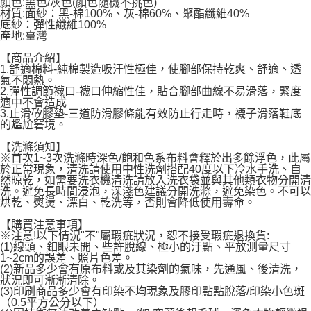
顏色:黑色/灰色(顏色隨機不挑色)
宅配
材質:面紗：黑-棉100%、灰-棉60%、聚酯纖維40%
底紗：彈性纖維100%
每筆NT$120，滿NT$1,999(含以上)免運費
產地:臺灣
【商品介紹】
1.舒適棉料-純棉製造吸汗性極佳，使腳部保持乾爽、舒適、透
氣不悶熱。
2.彈性調節襪口-襪口伸縮性佳，貼合腳部曲線不易滑落，緊度
適中不會造成
3.止滑矽膠墊-三道防滑膠條能有效防止行走時，襪子滑落鞋底
的尷尬窘境。
【洗滌須知】
※首次1~3次洗滌時深色/飽和色系布料會釋於出多餘浮色，此屬
於正常現象，清洗請使用中性洗劑搭配40度以下冷水手洗、自
然晾乾，如需要洗衣機清洗請放入洗衣袋並與其他類衣物分開清
洗。避免長時間浸泡，深淺色建議分開洗滌，避免染色。不可以
烘乾、熨燙、漂白、乾洗等，否則會降低使用壽命。
【購買注意事項】
※注意!以下情況"不"屬瑕疵狀況，恕不接受瑕疵退換貨:
(1)線頭、釦眼未開、些許脫線、極小的汙點、平放測量尺寸
1~2cm的誤差、照片色差。
(2)新品多少會有原布料或及其染劑的氣味，先通風、後清洗，
狀況即可漸漸清除。
(3)印刷商品多少會有印染不均現象及膠印點點脫落/印染小色斑
（0.5平方公分以下）