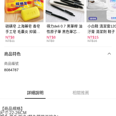
Apple Pay
街口支付
悠遊付
硫磺皂 上海藥皂 香皂
得力deli 0.7 黑筆桿 油
小白鞋 清潔膏120
手工皂 毛囊炎 抑菌除
性原子筆 黑色筆芯
汙膏 清潔劑 鞋子
ATM付款
蟎 清潔護膚 去油去痘
S304
漬 白皮鞋 鞋油
NT$8
NT$8
NT$15
NT$11
NT$9
NT$16
寵物皮膚病 狗狗貓咪
運送方式
商品特色
全家取貨付款
每筆NT$60，滿NT$599(含以上)免運費
商品編號
8084787
付款後全家取貨
每筆NT$60，滿NT$599(含以上)免運費
7-11取貨付款
詳細說明
相關推薦
每筆NT$60，滿NT$599(含以上)免運費
付款後7-11取貨
【商品規格】
每筆NT$60，滿NT$599(含以上)免運費
尺寸:22-26CM