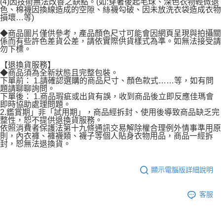
(4)因技術無法改善之缺點。(如:穿著後起毛球、深色衣物輕微退
色、棉襪因換線造成的空隙、絲襪勾破、因未放洗衣袋造成衣物
損壞…等)
◆商品圖片僅供參考，產品顏色尺寸可能會因網頁呈現與拍攝關
係而有些許色差貨公差，請依實際供貨樣式為準。如無法接受請
勿下標。
【退換貨服務】
◆商品須為全新狀態且完整包裝。
下單前： 1.請確認選購的商品尺寸、顏色款式……等，如有問
題請聊聊詢問。
下單後： 1.商品瑕疵或出貨有誤，收到商品後立即反應佳瑪會
即時協助處理問題。
2.鑑賞期」非「試用期」，商品經拆封、使用後導致商品缺乏完
整性，恕不提供退換貨服務。
依照消費者保護法第十九條通訊交易解除權合理例外情事準用原
則，內衣褲、褲襪類、襪子等個人貼身衣物用品，商品一經拆
封，恕無法退換貨。
顯示電腦版詳細說明
客服