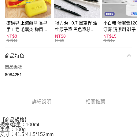
街口支付
悠遊付
硫磺皂 上海藥皂 香皂
得力deli 0.7 黑筆桿 油
小白鞋 清潔膏120
手工皂 毛囊炎 抑菌除
性原子筆 黑色筆芯
汙膏 清潔劑 鞋子
ATM付款
蟎 清潔護膚 去油去痘
S304
漬 白皮鞋 鞋油
NT$8
NT$8
NT$15
NT$11
NT$9
NT$16
寵物皮膚病 狗狗貓咪
運送方式
商品特色
全家取貨付款
每筆NT$60，滿NT$599(含以上)免運費
商品編號
8084251
付款後全家取貨
每筆NT$60，滿NT$599(含以上)免運費
7-11取貨付款
詳細說明
相關推薦
每筆NT$60，滿NT$599(含以上)免運費
付款後7-11取貨
【商品規格】
每筆NT$60，滿NT$599(含以上)免運費
規格/容量：100ml
重量：100g
尺寸：41.5*41.5*152mm
宅配