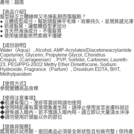
產地：越南
每筆NT$120，滿NT$1,999(含以上)免運費
【商品介紹】
髮型缺乏立體線條又毛燥亂翹而傷腦筋？
● 立體造型成分，幫助頭髮撫平毛燥，效果持久，呈現質感光澤
● 抓揉髮尾，讓整體造型更加分
● 含天然海藻成分，不傷髮質
● 使用後頭髮依然柔順不僵硬
【成份說明】
Water（Aqua）, Alcohol, AMP-Acrylates/Diacetoneacrylamide
Copolymer, Glycerin, Propylene Glycol, Chondrus
Crispus（Carrageenan）, PVP, Sorbitol, Carbomer, Laureth-
23, PEG/PPG-20/22 Methy Ether Dimethicone, Sodium
Hydroxide, Fragrance（Parfum）, Disodium EDTA, BHT,
Methylparaben
【使用方式】
參閱實體商品背標
【使用注意事項】
◆肌膚有傷口、溼疹等異狀時請勿使用
◆使用時肌膚有異常現象產生時，請停止使用並至皮膚科就診
◆避免誤入眼內，若不慎誤入眼內時，請立即以大量清水沖淨
◆請勿使用於頭髮以外的部位
【退換貨服務】
鑑賞期非試用期，退回產品必須是全新狀態且包裝完整 ( 保持產