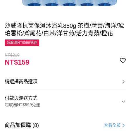
沙威隆抗菌保濕沐浴乳850g 茶樹/蘆薈/海洋/琥
珀雪松/鳶尾花/白茶/洋甘菊/活力青蘋/橙花
超取滿NT$599免運
NT$219
NT$159
請選擇商品選項
付款與運送方式
超取滿NT$599免運
付款方式
信用卡一次付款
商品加價購 (8)
查看全部