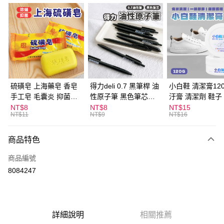
超商取貨付款
LINE Pay
Apple Pay
街口支付
悠遊付
硫磺皂 上海藥皂 香皂
得力deli 0.7 黑筆桿 油
小白鞋 清潔膏120
手工皂 毛囊炎 抑菌除
性原子筆 黑色筆芯
汙膏 清潔劑 鞋子
ATM付款
蟎 清潔護膚 去油去痘
S304
漬 白皮鞋 鞋油
NT$8
NT$8
NT$15
NT$11
NT$9
NT$16
寵物皮膚病 狗狗貓咪
運送方式
商品特色
全家取貨付款
每筆NT$60，滿NT$599(含以上)免運費
商品編號
8084247
付款後全家取貨
每筆NT$60，滿NT$599(含以上)免運費
7-11取貨付款
詳細說明
相關推薦
每筆NT$60，滿NT$599(含以上)免運費