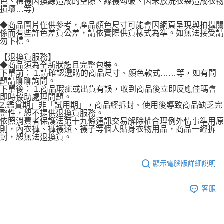
色、棉襪因換線造成的空隙、絲襪勾破、因未放洗衣袋造成衣物
損壞…等)
◆商品圖片僅供參考，產品顏色尺寸可能會因網頁呈現與拍攝關
係而有些許色差貨公差，請依實際供貨樣式為準。如無法接受請
勿下標。
【退換貨服務】
◆商品須為全新狀態且完整包裝。
下單前： 1.請確認選購的商品尺寸、顏色款式……等，如有問
題請聊聊詢問。
下單後： 1.商品瑕疵或出貨有誤，收到商品後立即反應佳瑪會
即時協助處理問題。
2.鑑賞期」非「試用期」，商品經拆封、使用後導致商品缺乏完
整性，恕不提供退換貨服務。
依照消費者保護法第十九條通訊交易解除權合理例外情事準用原
則，內衣褲、褲襪類、襪子等個人貼身衣物用品，商品一經拆
封，恕無法退換貨。
顯示電腦版詳細說明
客服