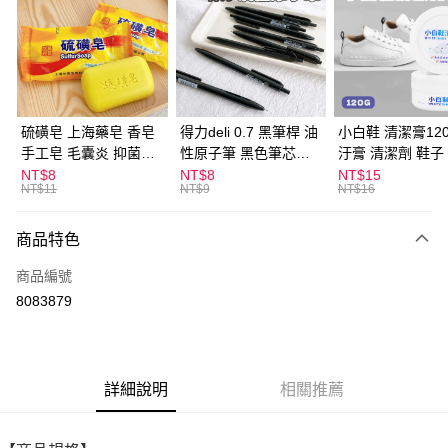
LINE Pay
Apple Pay
街口支付
悠遊付
硫磺皂 上海藥皂 香皂
得力deli 0.7 黑筆桿 油
小白鞋 清潔膏120
手工皂 毛囊炎 抑菌除
性原子筆 黑色筆芯
汙膏 清潔劑 鞋子
ATM付款
蟎 清潔護膚 去油去痘
S304
漬 白皮鞋 鞋油
NT$8
NT$8
NT$15
NT$11
NT$9
NT$16
寵物皮膚病 狗狗貓咪
運送方式
商品特色
全家取貨付款
每筆NT$60，滿NT$599(含以上)免運費
商品編號
8083879
付款後全家取貨
每筆NT$60，滿NT$599(含以上)免運費
7-11取貨付款
詳細說明
相關推薦
每筆NT$60，滿NT$599(含以上)免運費
付款後7-11取貨