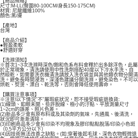
【商品規格】
每筆NT$60，滿NT$599(含以上)免運費
尺寸:M-LL(臀圍80-100CM/身長150-175CM)
材質: 尼龍纖維100%
宅配
顏色:黑/膚
每筆NT$120，滿NT$1,999(含以上)免運費
【產地】
台灣
【商品介紹】
●輕盈柔軟
●舒適好穿
【洗滌須知】
※首次1~3次洗滌時深色/飽和色系布料會釋於出多餘浮色，此屬
於正常現象，清洗請使用中性洗劑搭配40度以下冷水手洗、自
然晾乾，如需要洗衣機清洗請放入洗衣袋並與其他類衣物分開清
洗。避免長時間浸泡，深淺色建議分開洗滌，避免染色。不可以
烘乾、熨燙、漂白、乾洗等，否則會降低使用壽命。
【購買注意事項】
※注意!以下情況"不"屬瑕疵狀況，恕不接受瑕疵退換貨:
(1)線頭、釦眼未開、些許脫線、極小的汙點、平放測量尺寸
1~2cm的誤差、照片色差。
(2)新品多少會有原布料或及其染劑的氣味，先通風、後清洗，
狀況即可漸漸清除。
(3)印刷商品多少會有印染不均現象及膠印點點脫落/印染小色斑
（0.5平方公分以下）
(4)因技術無法改善之缺點。(如:穿著後起毛球、深色衣物輕微退