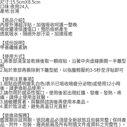
尺寸:15.5cmX8.5cm
每筆NT$120，滿NT$1,999(含以上)免運費
口味:夜用24入
產地:台灣
【商品介紹】
內厚外薄超浮貼，加強吸收呵護一整晚
吸收膿液保護傷口，預防痘疤產生
透氣吸水，隔絕外部汙染，加速痊癒
【成份說明】
甲基纖維素鈉
【使用方式】
1.將患部清潔並乾燥後取一顆痘貼，沿著中央虛線撕開一半離型
紙
2.貼於患部再撕除剩下離型紙，以指腹輕壓約3-5秒至浮貼即可
【使用注意事項】
1.痘貼由透明變乳白色(表示已吸收暗瘡分泌物)或使用12小時
後，請更換新品使用。
2.請勿用於感染性傷口，使用後若出現紅腫、發癢、發熱、疼
痛，請停止使用並就醫。
3.過敏體質者，與醫師諮詢後再使用本產品。
4.置於陰涼處，避免高溫日光直射。
【退換貨服務】
鑑賞期非試用期，退回產品必須是全新狀態且包裝完整 ( 保持產
品、附件、包裝、廠商紙箱及所有附隨文件或資料之完整性 ) 。