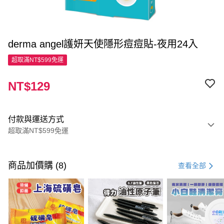
derma angel護妍天使隱形痘痘貼-夜用24入
超取滿NT$599免運
NT$129
付款與運送方式
超取滿NT$599免運
付款方式
信用卡一次付款
商品加價購 (8)
查看全部
超商取貨付款
LINE Pay
Apple Pay