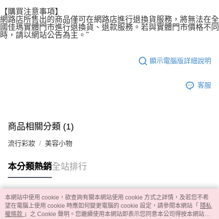
【購買注意事項】
網路店所售出的商品僅可在網路店進行退換貨服務，將無法在全
國佳瑪實體門市進行退換貨、退款服務。若與實體門市價格不同
時，請以網站公告為主。"
顯示電腦版詳細說明
客服
商品相關分類 (1)
流行彩妝
美容小物
本分類熱銷
全站排行
本網站中使用 cookie，欲查詢有關本網站使用 cookie 方式之詳情，及若您不希
熱門標籤
望在電腦上使用 cookie 時應如何變更電腦的 cookie 設定，請參閱本網站「
隱私
權條款
」之 Cookie 聲明。您繼續使用本網站即表示您同意本公司得按本網站使