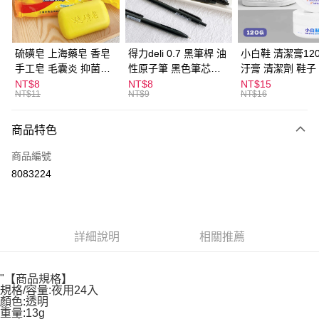
街口支付
悠遊付
硫磺皂 上海藥皂 香皂
得力deli 0.7 黑筆桿 油
小白鞋 清潔膏120
手工皂 毛囊炎 抑菌除
性原子筆 黑色筆芯
汙膏 清潔劑 鞋子
ATM付款
蟎 清潔護膚 去油去痘
S304
漬 白皮鞋 鞋油
NT$8
NT$8
NT$15
NT$11
NT$9
NT$16
寵物皮膚病 狗狗貓咪
運送方式
商品特色
全家取貨付款
每筆NT$60，滿NT$599(含以上)免運費
商品編號
8083224
付款後全家取貨
每筆NT$60，滿NT$599(含以上)免運費
7-11取貨付款
詳細說明
相關推薦
每筆NT$60，滿NT$599(含以上)免運費
付款後7-11取貨
"【商品規格】
每筆NT$60，滿NT$599(含以上)免運費
規格/容量:夜用24入
顏色:透明
重量:13g
宅配