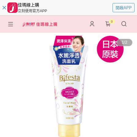
佳瑪線上購
開啟APP
立刻使用官方APP
0
1
/
2