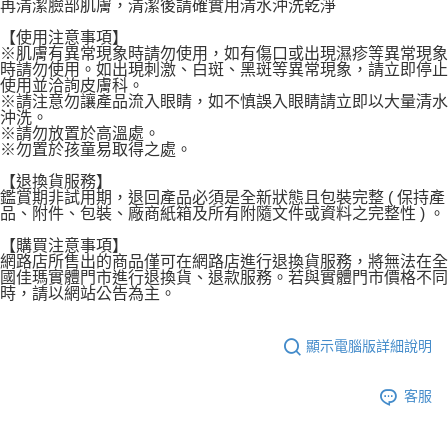
再清潔臉部肌膚，清潔後請確實用清水沖洗乾淨
【使用注意事項】
※肌膚有異常現象時請勿使用，如有傷口或出現濕疹等異常現象
時請勿使用。如出現刺激、白斑、黑斑等異常現象，請立即停止
使用並洽詢皮膚科。
※請注意勿讓產品流入眼睛，如不慎誤入眼睛請立即以大量清水
沖洗。
※請勿放置於高溫處。
※勿置於孩童易取得之處。
【退換貨服務】
鑑賞期非試用期，退回產品必須是全新狀態且包裝完整 ( 保持產
品、附件、包裝、廠商紙箱及所有附隨文件或資料之完整性 ) 。
【購買注意事項】
網路店所售出的商品僅可在網路店進行退換貨服務，將無法在全
國佳瑪實體門市進行退換貨、退款服務。若與實體門市價格不同
時，請以網站公告為主。
顯示電腦版詳細說明
客服