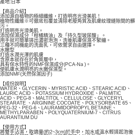
產地:日本
宅配
每筆NT$120，滿NT$1,999(含以上)免運費
【商品介紹】
添加源自植物的極細纖維，打造明亮光滑美肌！
植物性纖維※可徹底包覆並清除老廢角質及肌膚紋理縫隙間的髒
污。
打造明亮光滑美肌。
添加保濕成分「柑橘精油」及「持久型玻尿酸」。
用手就可簡單搓出濃密泡泡，洗後肌膚保濕不緊繃。
三種不同機能的洗面乳，可依需求自由選擇。
水嫩型
打造水潤光澤的肌膚
含原本就存在於角質層中，
具有保水特性的NMF保濕成分(PCA-Na )。
使肌膚水潤明亮的水嫩保濕型。
添加NMF(天然保濕因子)
【成份說明】
WATER、GLYCERIN、MYRISTIC ACID、STEARIC ACID、
LAURIC ACID、POTASSIUM HYDROXIDE、PALMITIC
ACID、PEG-8、MALTITOL、CELLULOSE、GLYCERYL
STEARATE 、ARGININE COCOATE、POLYSORBATE 65、
PEG-32、PEG-6、LAURAMIDOPROPYL BETAINE、
METHYLPARABEN、POLYQUATERNIUM-7、CITRUS
AURANTIUM DU
【使用方式】
將雙手沾濕，取適量(約2~3cm)於手中，加水或溫水輕搓起泡後