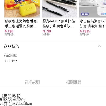
Apple Pay
街口支付
悠遊付
硫磺皂 上海藥皂 香皂
得力deli 0.7 黑筆桿 油
小白鞋 清潔膏120
手工皂 毛囊炎 抑菌除
性原子筆 黑色筆芯
汙膏 清潔劑 鞋子
ATM付款
蟎 清潔護膚 去油去痘
S304
漬 白皮鞋 鞋油
NT$8
NT$8
NT$15
NT$11
NT$9
NT$16
寵物皮膚病 狗狗貓咪
運送方式
商品特色
全家取貨付款
每筆NT$60，滿NT$599(含以上)免運費
商品編號
8083127
付款後全家取貨
每筆NT$60，滿NT$599(含以上)免運費
7-11取貨付款
詳細說明
相關推薦
每筆NT$60，滿NT$599(含以上)免運費
付款後7-11取貨
【商品規格】
每筆NT$60，滿NT$599(含以上)免運費
規格/容量:120g
尺寸:4.5x7.1x18cm