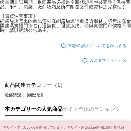
鑑賞期非試用期，退回產品必須是全新狀態且包裝完整 ( 保持產
品、附件、包裝、廠商紙箱及所有附隨文件或資料之完整性 ) 。
【購買注意事項】
網路店所售出的商品僅可在網路店進行退換貨服務，將無法在全
國佳瑪實體門市進行退換貨、退款服務。若與實體門市價格不同
時，請以網站公告為主。"
PC版の詳細についてを表示する
カスタマーサービス
商品関連カテゴリー（1）
臉部清潔
卸妝清潔
本カテゴリーの人気商品
サイト全体のランキング
当サイトではCookieを使用しています。当サイトのCookie使用に関する詳細