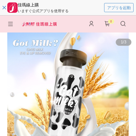
佳瑪線上購
アプリを起動
いますぐ公式アプリを使用する
0
1
/
3