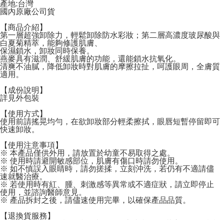
宅配
產地:台灣
國內原廠公司貨
配送毎にNT$120、NT$1,999以上で送料無料
【商品介紹】
第一層超強卸除力，輕鬆卸除防水彩妝；第二層高濃度玻尿酸與
白夏菊精萃，能夠修護肌膚、
保濕鎖水，卸妝同時保養。
燕麥具有滋潤、舒緩肌膚的功能，還能鎖水抗氧化。
清爽不油膩，降低卸妝時對肌膚的摩擦拉扯，呵護眼周，全膚質
適用。
【成份說明】
詳見外包裝
【使用方式】
使用前請搖晃均勻，在欲卸妝部分輕柔擦拭，眼唇短暫停留即可
快速卸妝。
【使用注意事項】
※ 本產品僅供外用，請放置於幼童不易取得之處。
※ 使用時請避開敏感部位，肌膚有傷口時請勿使用。
※ 如不慎誤入眼睛時，請勿搓揉，立刻沖洗，若仍有不適請儘
速就醫治療。
※ 若使用時有紅、腫、刺激感等異常或不適症狀，請立即停止
使用，並諮詢醫師意見。
※ 產品拆封之後，請儘速使用完畢，以確保產品品質。
【退換貨服務】