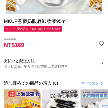
MKUP燕麥奶眼唇卸妝液95ml
コンビニ受け取り NT$599以上で送料無料
NT$199
NT$169
支払いと配送方法
コンビニ受け取り NT$599以上で送料無料
お支払い方法
クレジットカード1回払い
追加価格での商品の購入 (8)
[すべて表示]
コンビニ店頭代金引換
LINE Pay