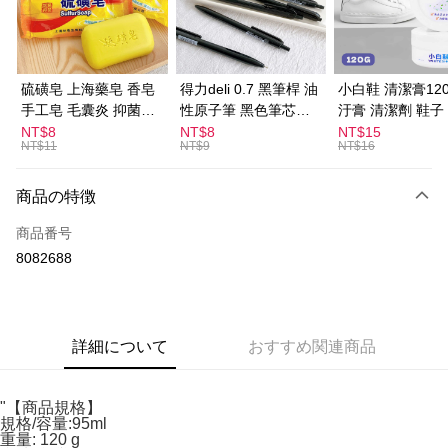
Apple Pay
JKOPAY
Easy Wallet
硫磺皂 上海藥皂 香皂
得力deli 0.7 黑筆桿 油
小白鞋 清潔膏120
手工皂 毛囊炎 抑菌除
性原子筆 黑色筆芯
汙膏 清潔劑 鞋子
ATM払い
蟎 清潔護膚 去油去痘
S304
漬 白皮鞋 鞋油
NT$8
NT$8
NT$15
NT$11
NT$9
NT$16
寵物皮膚病 狗狗貓咪
配送方法
全家取貨付款
商品の特徴
配送毎にNT$60、NT$599以上で送料無料
商品番号
8082688
付款後全家取貨
配送毎にNT$60、NT$599以上で送料無料
7-11取貨付款
詳細について
おすすめ関連商品
配送毎にNT$60、NT$599以上で送料無料
付款後7-11取貨
"【商品規格】
配送毎にNT$60、NT$599以上で送料無料
規格/容量:95ml
重量: 120 g