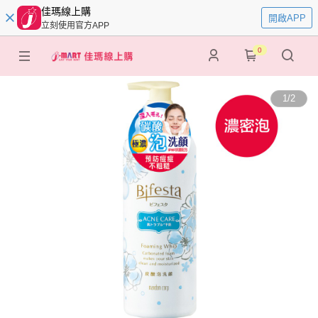
佳瑪線上購
開啟APP
立刻使用官方APP
0
1
/
2