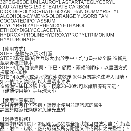
32PEG-6SODIUM LAUROYL ASPARTATEGLYCERYL
LAURATEPEG-150 STEARATE CARBON
DIOXIDEPOLYSORBATE 60XANTHAN GUMMYRISTYL
ALCOHOLo-CYMEN-5-OLORANGE YUSORBITAN
COCOATEDIPOTASSIUM
GLYCYRRHIZATEPHENOXYETHANOL
ETHOXYDIGLYCOLACETYL
HYDROXYPROLINEHYDROXYPROPYLTRIMONIUM
HYALURONATE
【使用方式】
STEP1全臉先以清水打濕
STEP2取適量(約乒乓球大小)於手中，均勻塗抹於全臉 ※搖晃
瓶身後擺正使用
STEP3用指腹依鼻翼、下巴、額頭、兩頰的順序，以畫圈方式
按摩20~30秒
STEP4以清水或溫水徹底沖洗乾淨 ※注意勿讓泡沫流入眼睛，
如不慎流入請即刻以大量清水沖洗
※將泡沫塗抹於臉上後，按摩20~30秒可以讓肌膚有元氣。
〈建議使用量〉乒乓球大小
【使用注意事項】
使用後若有任何不適，請停止使用並諮詢您的醫生
請置於陰涼乾燥處避免陽光直射
【退換貨服務】
鑑賞期非試用期，退回產品必須是全新狀態且包裝完整 ( 保持產
品、附件、包裝、廠商紙箱及所有附隨文件或資料之完整性 ) 。