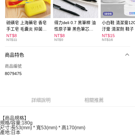
街口支付
悠遊付
硫磺皂 上海藥皂 香皂
得力deli 0.7 黑筆桿 油
小白鞋 清潔膏120
手工皂 毛囊炎 抑菌除
性原子筆 黑色筆芯
汙膏 清潔劑 鞋子
ATM付款
蟎 清潔護膚 去油去痘
S304
漬 白皮鞋 鞋油
NT$8
NT$8
NT$15
NT$11
NT$9
NT$16
寵物皮膚病 狗狗貓咪
運送方式
商品特色
全家取貨付款
每筆NT$60，滿NT$599(含以上)免運費
商品編號
8079475
付款後全家取貨
每筆NT$60，滿NT$599(含以上)免運費
7-11取貨付款
詳細說明
相關推薦
每筆NT$60，滿NT$599(含以上)免運費
付款後7-11取貨
【商品規格】
每筆NT$60，滿NT$599(含以上)免運費
規格/容量:180g
尺寸:長53(mm) * 寬53(mm) * 高170(mm)
產地:日本
宅配