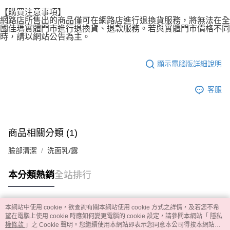
【購買注意事項】
網路店所售出的商品僅可在網路店進行退換貨服務，將無法在全
國佳瑪實體門市進行退換貨、退款服務。若與實體門市價格不同
時，請以網站公告為主。
顯示電腦版詳細說明
客服
商品相關分類 (1)
臉部清潔
洗面乳/露
本分類熱銷
全站排行
本網站中使用 cookie，欲查詢有關本網站使用 cookie 方式之詳情，及若您不希
熱門標籤
望在電腦上使用 cookie 時應如何變更電腦的 cookie 設定，請參閱本網站「
隱私
權條款
」之 Cookie 聲明。您繼續使用本網站即表示您同意本公司得按本網站使