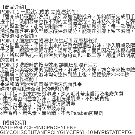
每筆NT$120，滿NT$1,999(含以上)免運費
【商品介紹】
POINT. 1 一壓就完成的 立體濃密泡！
「碧菲絲特碳酸泡洗顏」系列添加碳酸成分，能夠簡單完成用手
搓不出、洗顏慕絲也作不到的立體濃密泡。泡沫持久不塌！有彈
力的鬆軟泡沫，能夠吸附髒污，同時守護細緻肌膚。每一款碳酸
泡洗顏都含有持久型玻尿酸保濕成分，能夠在肌膚上留下滋潤，
洗後溫和不緊繃。
POINT.2 細緻的立體濃密泡 連毛孔深層都乾淨！
含有碳酸成分，手搓不出來的細緻立體濃密泡沫，滲入肌膚及髒
污之間，讓髒污輕輕浮起，溫和洗淨肌膚。而且因為泡沫極為細
小，所以連毛孔裡的髒污及老廢角質也一乾二淨，創造具透明感
的美肌。
POINT.3 洗臉時的按摩效果 讓肌膚紅潤有活力
添加具有美容效果的碳酸成分，泡沫持久不塌，適合拿來按摩臉
部肌膚。將鬆軟的泡沫均勻塗抹到臉上後，輕輕按摩20~30秒，
幫助肌膚作運動！
◆溫和清潔髒污的高壓型泡沫洗面乳◆
碳酸*泡溫和清潔臉上的老廢角質
○用手搓不出來的細緻泡沫，深入毛孔帶走髒污及老廢角質
○柔軟濃密的豐富泡沫，溫和洗淨肌膚，不造成負擔
○添加去油成分，洗後肌膚清爽滑嫩
○添加綠茶精華、持久型玻尿酸
○無香料、無色素、無酒精、不含Paraben防腐劑
【成份說明】
WATERGLYCERINDIPROPYLENE
GLYCOLISOBUTANEPOLYGLYCERYL-10 MYRISTATEPEG-