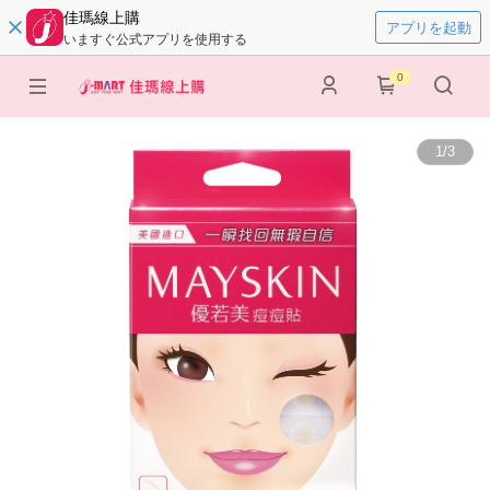
佳瑪線上購
アプリを起動
いますぐ公式アプリを使用する
0
1
/
3