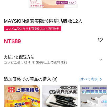
MAYSKIN優若美隱形痘痘貼吸收12入
コンビニ受け取り NT$599以上で送料無料
NT$89
支払いと配送方法
コンビニ受け取り NT$599以上で送料無料
お支払い方法
クレジットカード1回払い
追加価格での商品の購入 (8)
[すべて表示]
コンビニ店頭代金引換
LINE Pay
Apple Pay