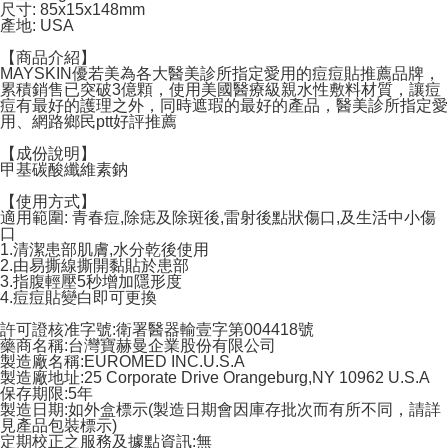
尺寸: 85x15x148mm
配送毎にNT$120、NT$1,999以上で送料無料
產地: USA
【商品介紹】
MAYSKIN優若美為各大醫美診所指定愛用的痘痘貼推薦品牌，
累積銷售已突破3億顆，使用美國醫療級親水性敷料材質，讓痘
痘有最好的護理之外，同時遮瑕的最好的產品，醫美診所指定愛
用、網路鄉民ptt好評推薦
【成份說明】
甲基碳酸纖維素鈉
【使用方式】
適用範圍: 青春痘,除痣及除斑後,雷射後點狀傷口,及生活中小傷
口
1.清潔患部肌膚,水分乾後使用
2.由易撕線撕開黏貼於患部
3.指腹輕壓5秒增加隱形度
4.痘痘貼變白即可更換
許可證核准字號:衛署醫器輸壹字第004418號
藥商名稱:台灣寶赫曼企業股份有限公司
製造廠名稱:EUROMED INC.U.S.A
製造廠地址:25 Corporate Drive Orangeburg,NY 10962 U.S.A
保存期限:5年
製造日期:如外盒標示(製造日期會因庫存批次而有所不同，請詳
見產品包裝標示)
定期校正之服務及據點資訊:無