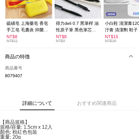
JKOPAY
Easy Wallet
硫磺皂 上海藥皂 香皂
得力deli 0.7 黑筆桿 油
小白鞋 清潔膏120
手工皂 毛囊炎 抑菌除
性原子筆 黑色筆芯
汙膏 清潔劑 鞋子
ATM払い
蟎 清潔護膚 去油去痘
S304
漬 白皮鞋 鞋油
NT$8
NT$8
NT$15
NT$11
NT$9
NT$16
寵物皮膚病 狗狗貓咪
配送方法
全家取貨付款
商品の特徴
配送毎にNT$60、NT$599以上で送料無料
商品番号
8079407
付款後全家取貨
配送毎にNT$60、NT$599以上で送料無料
7-11取貨付款
詳細について
おすすめ関連商品
配送毎にNT$60、NT$599以上で送料無料
付款後7-11取貨
【商品規格】
配送毎にNT$60、NT$599以上で送料無料
規格/容量: 1.5cm x 12入
顏色: 粉紅色包裝
宅配
重量: 20g