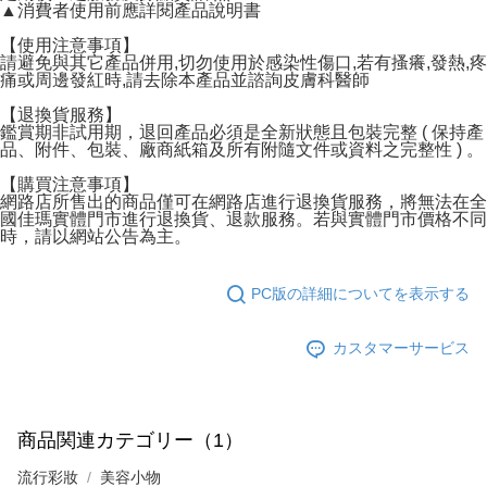
▲消費者使用前應詳閱產品說明書
【使用注意事項】
請避免與其它產品併用,切勿使用於感染性傷口,若有搔癢,發熱,疼
痛或周邊發紅時,請去除本產品並諮詢皮膚科醫師
【退換貨服務】
鑑賞期非試用期，退回產品必須是全新狀態且包裝完整 ( 保持產
品、附件、包裝、廠商紙箱及所有附隨文件或資料之完整性 ) 。
【購買注意事項】
網路店所售出的商品僅可在網路店進行退換貨服務，將無法在全
國佳瑪實體門市進行退換貨、退款服務。若與實體門市價格不同
時，請以網站公告為主。
PC版の詳細についてを表示する
カスタマーサービス
商品関連カテゴリー（1）
流行彩妝
美容小物