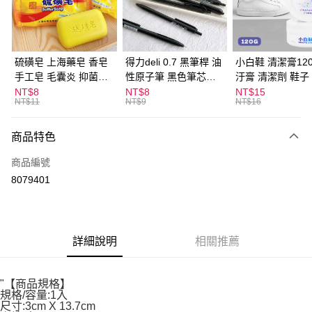
Apple Pay
街口支付
悠遊付
硫磺皂 上海藥皂 香皂
得力deli 0.7 黑筆桿 油
小白鞋 清潔膏120
手工皂 毛囊炎 抑菌除
性原子筆 黑色筆芯
汙膏 清潔劑 鞋子
ATM付款
蟎 清潔護膚 去油去痘
S304
漬 白皮鞋 鞋油
NT$8
NT$8
NT$15
NT$11
NT$9
NT$16
寵物皮膚病 狗狗貓咪
運送方式
商品特色
全家取貨付款
每筆NT$60，滿NT$599(含以上)免運費
商品編號
8079401
付款後全家取貨
每筆NT$60，滿NT$599(含以上)免運費
7-11取貨付款
詳細說明
相關推薦
每筆NT$60，滿NT$599(含以上)免運費
付款後7-11取貨
"【商品規格】
每筆NT$60，滿NT$599(含以上)免運費
規格/容量:1入
尺寸:3cm X 13.7cm