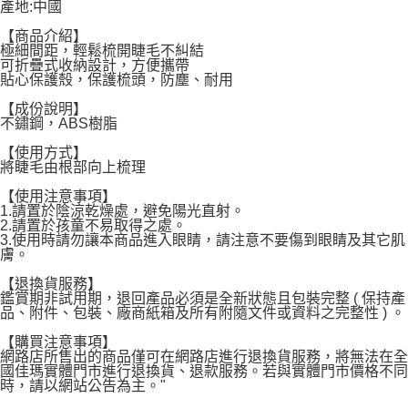
宅配
產地:中國
每筆NT$120，滿NT$1,999(含以上)免運費
【商品介紹】
極細間距，輕鬆梳開睫毛不糾結
可折疊式收納設計，方便攜帶
貼心保護殼，保護梳頭，防塵、耐用
【成份說明】
不鏽鋼，ABS樹脂
【使用方式】
將睫毛由根部向上梳理
【使用注意事項】
1.請置於陰涼乾燥處，避免陽光直射。
2.請置於孩童不易取得之處。
3.使用時請勿讓本商品進入眼睛，請注意不要傷到眼睛及其它肌
膚。
【退換貨服務】
鑑賞期非試用期，退回產品必須是全新狀態且包裝完整 ( 保持產
品、附件、包裝、廠商紙箱及所有附隨文件或資料之完整性 ) 。
【購買注意事項】
網路店所售出的商品僅可在網路店進行退換貨服務，將無法在全
國佳瑪實體門市進行退換貨、退款服務。若與實體門市價格不同
時，請以網站公告為主。"