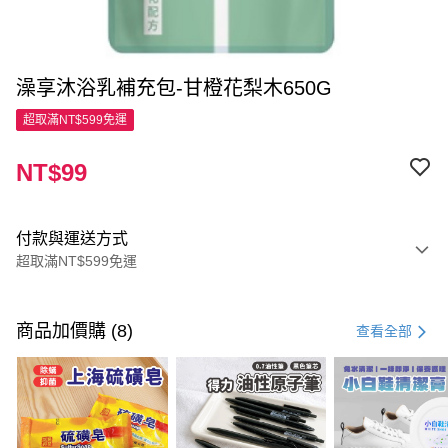
澡享沐浴乳補充包-甘橙花梨木650G
超取滿NT$599免運
NT$99
付款與運送方式
超取滿NT$599免運
付款方式
信用卡一次付款
商品加價購 (8)
查看全部
超商取貨付款
LINE Pay
Apple Pay