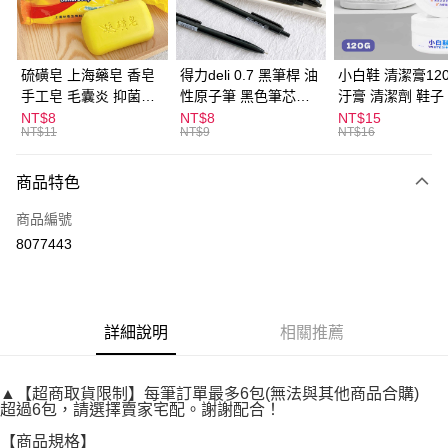
街口支付
悠遊付
硫磺皂 上海藥皂 香皂
得力deli 0.7 黑筆桿 油
小白鞋 清潔膏120
手工皂 毛囊炎 抑菌除
性原子筆 黑色筆芯
汙膏 清潔劑 鞋子
ATM付款
蟎 清潔護膚 去油去痘
S304
漬 白皮鞋 鞋油
NT$8
NT$8
NT$15
NT$11
NT$9
NT$16
寵物皮膚病 狗狗貓咪
運送方式
商品特色
全家取貨付款
每筆NT$60，滿NT$599(含以上)免運費
商品編號
8077443
付款後全家取貨
每筆NT$60，滿NT$599(含以上)免運費
7-11取貨付款
詳細說明
相關推薦
每筆NT$60，滿NT$599(含以上)免運費
付款後7-11取貨
▲【超商取貨限制】每筆訂單最多6包(無法與其他商品合購)
每筆NT$60，滿NT$599(含以上)免運費
超過6包，請選擇賣家宅配。謝謝配合！
宅配
【商品規格】