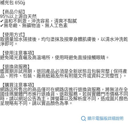
補充包 650g
每筆NT$120，滿NT$1,999(含以上)免運費
【商品介紹】
95%以上源自天然
✔溫和不刺激，沖洗容易，清爽不黏膩
✔無皂鹼、無礦物油、無人工色素
【使用方式】
取適量加水搓揉後，均勻塗抹及按摩身體肌膚後，以清水沖洗乾
淨即可。
【使用注意事項】
避免陽光直曬及高溫場所，使用時避免直接接觸眼睛。
【退換貨服務】
鑑賞期非試用期，退回產品必須是全新狀態且包裝完整 ( 保持產
品、附件、包裝、廠商紙箱及所有附隨文件或資料之完整性 ) 。
【購買注意事項】
網路店所售出的商品僅可在網路店進行退換貨服務，將無法在全
國佳瑪實體門市進行退換貨、退款服務。若與實體門市價格不同
時，請以網站公告為主。牌螢幕以及解析度不同，造成圖片顏色
呈現略有不同，請以實品顏色為準。
顯示電腦版詳細說明