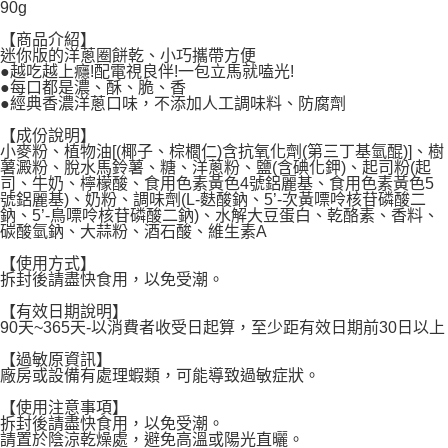
90g
每筆NT$120，滿NT$1,999(含以上)免運費
【商品介紹】
迷你版的洋蔥圈餅乾、小巧攜帶方便
●越吃越上癮!配電視良伴!一包立馬就嗑光!
●每口都是濃、酥、脆、香
●經典香濃洋蔥口味，不添加人工調味料、防腐劑
【成份說明】
小麥粉、植物油[(椰子、棕櫚仁)含抗氧化劑(第三丁基氫醌)]、樹
薯澱粉、脫水馬鈴薯、糖、洋蔥粉、鹽(含碘化鉀)、起司粉(起
司、牛奶、檸檬酸、食用色素黃色4號鋁麗基、食用色素黃色5
號鋁麗基)、奶粉、調味劑(L-麩酸鈉、5’-次黃嘌呤核苷磷酸二
鈉、5’-鳥嘌呤核苷磷酸二鈉)、水解大豆蛋白、乾酪素、香料、
碳酸氫鈉、大蒜粉、酒石酸、維生素A
【使用方式】
拆封後請盡快食用，以免受潮。
【有效日期說明】
90天~365天-以消費者收受日起算，至少距有效日期前30日以上
【過敏原資訊】
廠房或設備有處理蝦類，可能導致過敏症狀。
【使用注意事項】
拆封後請盡快食用，以免受潮。
請置於陰涼乾燥處，避免高溫或陽光直曬。