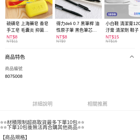
街口支付
悠遊付
硫磺皂 上海藥皂 香皂
得力deli 0.7 黑筆桿 油
小白鞋 清潔膏120
手工皂 毛囊炎 抑菌除
性原子筆 黑色筆芯
汙膏 清潔劑 鞋子
ATM付款
蟎 清潔護膚 去油去痘
S304
漬 白皮鞋 鞋油
NT$8
NT$8
NT$15
NT$11
NT$9
NT$16
寵物皮膚病 狗狗貓咪
運送方式
商品特色
全家取貨付款
每筆NT$60，滿NT$599(含以上)免運費
商品編號
8075008
付款後全家取貨
每筆NT$60，滿NT$599(含以上)免運費
7-11取貨付款
詳細說明
相關推薦
每筆NT$60，滿NT$599(含以上)免運費
付款後7-11取貨
⭐⭐材積限制超商取貨最多下單10包⭐⭐
每筆NT$60，滿NT$599(含以上)免運費
⭐⭐下單10包後無法再合購其他商品⭐⭐
【商品規格】
宅配