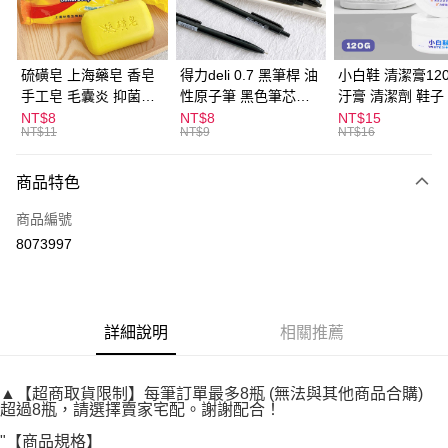
街口支付
悠遊付
硫磺皂 上海藥皂 香皂
得力deli 0.7 黑筆桿 油
小白鞋 清潔膏120
手工皂 毛囊炎 抑菌除
性原子筆 黑色筆芯
汙膏 清潔劑 鞋子
ATM付款
蟎 清潔護膚 去油去痘
S304
漬 白皮鞋 鞋油
NT$8
NT$8
NT$15
NT$11
NT$9
NT$16
寵物皮膚病 狗狗貓咪
運送方式
商品特色
全家取貨付款
每筆NT$60，滿NT$599(含以上)免運費
商品編號
8073997
付款後全家取貨
每筆NT$60，滿NT$599(含以上)免運費
7-11取貨付款
詳細說明
相關推薦
每筆NT$60，滿NT$599(含以上)免運費
付款後7-11取貨
▲【超商取貨限制】每筆訂單最多8瓶 (無法與其他商品合購)
每筆NT$60，滿NT$599(含以上)免運費
超過8瓶，請選擇賣家宅配。謝謝配合！
宅配
"【商品規格】