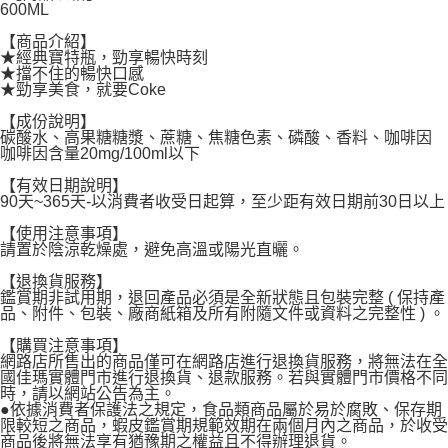
600ML
每筆NT$120，滿NT$1,999(含以上)免運費
【商品介紹】
★經典寶特瓶，勁享暢快時刻
★擋不住的暢快口感
★勁享美食，就要Coke
【成份說明】
碳酸水、高果糖糖漿、蔗糖、焦糖色素、磷酸、香料、咖啡因
咖啡因含量20mg/100ml以下
【有效日期說明】
90天~365天-以消費者收受日起算，至少距有效日期前30日以上
【使用注意事項】
請置於陰涼乾燥處，避免高溫或陽光直曬。
【退換貨服務】
鑑賞期非試用期，退回產品必須是全新狀態且包裝完整 ( 保持產
品、附件、包裝、廠商紙箱及所有附隨文件或資料之完整性 ) 。
【購買注意事項】
網路店所售出的商品僅可在網路店進行退換貨服務，將無法在全
國佳瑪實體門市進行退換貨、退款服務。若與實體門市價格不同
時，請以網站公告為主。
●依據消費者保護法之規定，食品類商品屬於易於腐敗、保存期
限較短之商品，蝦皮鑑賞期規範效期在兩個月內之商品，於收受
商品後將無法享有猶豫期之權益且不得辦理退貨。