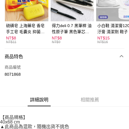
Apple Pay
街口支付
悠遊付
硫磺皂 上海藥皂 香皂
得力deli 0.7 黑筆桿 油
小白鞋 清潔膏120
手工皂 毛囊炎 抑菌除
性原子筆 黑色筆芯
汙膏 清潔劑 鞋子
ATM付款
蟎 清潔護膚 去油去痘
S304
漬 白皮鞋 鞋油
NT$8
NT$8
NT$15
NT$11
NT$9
NT$16
寵物皮膚病 狗狗貓咪
運送方式
商品特色
全家取貨付款
每筆NT$60，滿NT$599(含以上)免運費
商品編號
8071868
付款後全家取貨
每筆NT$60，滿NT$599(含以上)免運費
7-11取貨付款
詳細說明
相關推薦
每筆NT$60，滿NT$599(含以上)免運費
付款後7-11取貨
【商品規格】
每筆NT$60，滿NT$599(含以上)免運費
40x68 cm
▲此商品為混款，隨機出貨不挑色