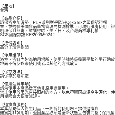
宅配
【產地】
每筆NT$120，滿NT$1,999(含以上)免運費
台灣
【商品介紹】
環保浴室防滑墊，PER系列獲得歐洲QekoTex之環保認證標
章，並通過美國食品藥物管理局檢測標準，可親近肌膚使用，證
明環保且無毒，並獲得歐，美、日、及台灣商標專利權。
SGS國際認證:KE/2009/50242
【成份說明】
高分子環保樹酯
【使用說明】
浴室、浴缸內皆為適用場所，使用時請將吸盤面平整的平行貼於
地面不得反過來使用或者以其他的方式放置
【保存方法】
請保存於陰涼處
【使用注意事項】
請勿使用本產品做其他非原用途使用。
禁止使用於陽光直接照射的地方，以免塑膠因高溫產生硬化，使
用期限會大幅度減短。
【退換貨服務】
本產品屬個人衛生用品，一經拆封使用恕不提供退換貨
鑑賞期非試用期，退回產品必須是全新狀態且包裝完整 ( 保持產