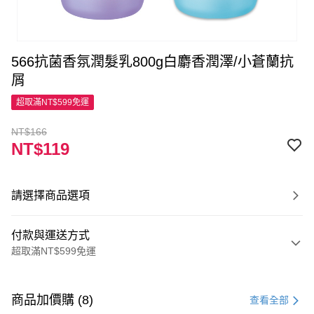
566抗菌香氛潤髮乳800g白麝香潤澤/小蒼蘭抗
屑
超取滿NT$599免運
NT$166
NT$119
請選擇商品選項
付款與運送方式
超取滿NT$599免運
付款方式
信用卡一次付款
商品加價購 (8)
查看全部