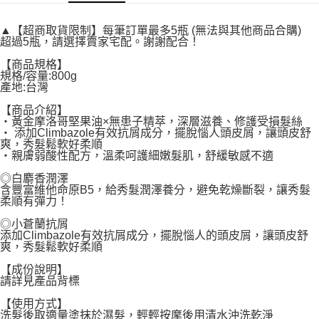
付款後7-11取貨
▲【超商取貨限制】每筆訂單最多5瓶 (無法與其他商品合購)
每筆NT$60，滿NT$599(含以上)免運費
超過5瓶，請選擇賣家宅配。謝謝配合！
宅配
【商品規格】
規格/容量:800g
每筆NT$120，滿NT$1,999(含以上)免運費
產地:台灣
【商品介紹】
‧黃金摩洛哥堅果油×無患子精萃，深層滋養、修護受損髮絲
‧ 添加Climbazole有效抗屑成分，擺脫惱人頭皮屑，讓頭皮舒
爽，秀髮鬆軟好柔順
‧親膚弱酸性配方，溫柔呵護細嫩髮肌，舒緩敏感不適
◎白麝香潤澤
含豐富維他命原B5，給秀髮潤澤養分，避免乾燥斷裂，讓秀髮
柔順有彈力！
◎小蒼蘭抗屑
添加Climbazole有效抗屑成分，擺脫惱人的頭皮屑，讓頭皮舒
爽，秀髮鬆軟好柔順
【成份說明】
請詳見產品背標
【使用方式】
洗髮後取適量塗抹於濕髮，輕輕按摩後用清水沖洗乾淨