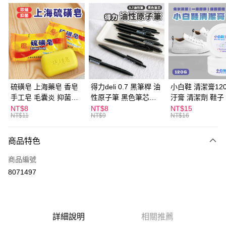
超商取貨付款
LINE Pay
Apple Pay
街口支付
悠遊付
硫磺皂 上海藥皂 香皂
得力deli 0.7 黑筆桿 油
小白鞋 清潔膏120
手工皂 毛囊炎 抑菌除
性原子筆 黑色筆芯
汙膏 清潔劑 鞋子
ATM付款
蟎 清潔護膚 去油去痘
S304
漬 白皮鞋 鞋油
NT$8
NT$8
NT$15
NT$11
NT$9
NT$16
寵物皮膚病 狗狗貓咪
運送方式
商品特色
全家取貨付款
每筆NT$60，滿NT$599(含以上)免運費
商品編號
8071497
付款後全家取貨
每筆NT$60，滿NT$599(含以上)免運費
7-11取貨付款
詳細說明
相關推薦
每筆NT$60，滿NT$599(含以上)免運費