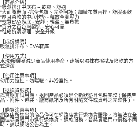
【商品介紹】
每筆NT$120，滿NT$1,999(含以上)免運費
*吸濕排汗中底布 -- 乾爽、舒適
*大面寬鞋面 -完全包覆、完全呵護；細緻布質內裡，舒服柔軟
*厚且柔軟的中底軟墊 - 釋放全腳壓力
*軟質EVA鞋底 - 安靜、輕盈、無負擔
*百分之百台灣製造 - 安心可靠
*鞋底抗滑處理 - 安全升級
【成份說明】
吸濕排汗布、EVA鞋底
【使用方式】
水洗/曝曬易減少商品使用壽命，建議以濕抹布擦拭及陰乾的方
式清潔
【使用注意事項】
勿用力拉扯、勿曝曬。非浴室拖。
【退換貨服務】
鑑賞期非試用期，退回產品必須是全新狀態且包裝完整 ( 保持產
品、附件、包裝、廠商紙箱及所有附隨文件或資料之完整性 ) 。
【購買注意事項】
網路店所售出的商品僅可在網路店進行退換貨服務，將無法在全
國佳瑪實體門市進行退換貨、退款服務。若與實體門市價格不同
時，請以網站公告為主。