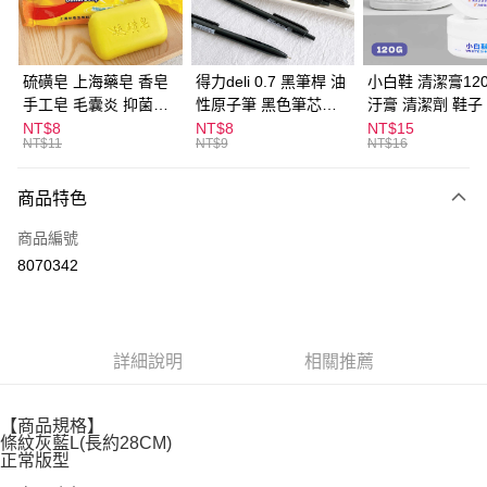
街口支付
悠遊付
硫磺皂 上海藥皂 香皂
得力deli 0.7 黑筆桿 油
小白鞋 清潔膏120
手工皂 毛囊炎 抑菌除
性原子筆 黑色筆芯
汙膏 清潔劑 鞋子
ATM付款
蟎 清潔護膚 去油去痘
S304
漬 白皮鞋 鞋油
NT$8
NT$8
NT$15
NT$11
NT$9
NT$16
寵物皮膚病 狗狗貓咪
運送方式
商品特色
全家取貨付款
每筆NT$60，滿NT$599(含以上)免運費
商品編號
8070342
付款後全家取貨
每筆NT$60，滿NT$599(含以上)免運費
7-11取貨付款
詳細說明
相關推薦
每筆NT$60，滿NT$599(含以上)免運費
付款後7-11取貨
【商品規格】
每筆NT$60，滿NT$599(含以上)免運費
條紋灰藍L(長約28CM)
正常版型
宅配