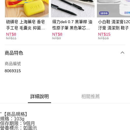
街口支付
悠遊付
硫磺皂 上海藥皂 香皂
得力deli 0.7 黑筆桿 油
小白鞋 清潔膏120
手工皂 毛囊炎 抑菌除
性原子筆 黑色筆芯
汙膏 清潔劑 鞋子
ATM付款
蟎 清潔護膚 去油去痘
S304
漬 白皮鞋 鞋油
NT$8
NT$8
NT$15
NT$11
NT$9
NT$16
寵物皮膚病 狗狗貓咪
運送方式
商品特色
全家取貨付款
每筆NT$60，滿NT$599(含以上)免運費
商品編號
8069315
付款後全家取貨
每筆NT$60，滿NT$599(含以上)免運費
7-11取貨付款
詳細說明
相關推薦
每筆NT$60，滿NT$599(含以上)免運費
付款後7-11取貨
"【商品規格】
每筆NT$60，滿NT$599(含以上)免運費
規格：103g
保存期限：9個月
宅配
營養標示：如圖示