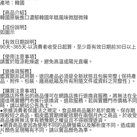
產地：韓國
每筆NT$120，滿NT$1,999(含以上)免運費
【商品介紹】
韓國原裝進口濃郁韓國年糕風味微甜微辣
【成份說明】
如圖示
【有效日期說明】
90天~365天-以消費者收受日起算，至少距有效日期前30日以上
【使用注意事項】
請置於陰涼乾燥處，避免高溫或陽光直曬。
【退換貨服務】
鑑賞期非試用期，退回產品必須是全新狀態且包裝完整 ( 保持產
品、附件、包裝、廠商紙箱及所有附隨文件或資料之完整性 ) 。
【購買注意事項】
網路店所售出的商品僅可在網路店進行退換貨服務，將無法在全
國佳瑪實體門市進行退換貨、退款服務。若與實體門市價格不同
時，請以網站公告為主。
●依據消費者保護法之規定，食品類商品屬於易於腐敗、保存期
限較短之商品，蝦皮鑑賞期規範效期在兩個月內之商品，於收受
商品後將無法享有猶豫期之權益且不得辦理退貨。
●網頁商品會因為使用不同的品牌螢幕以及解析度不同，造成圖
片顏色呈現略有不同，請以實品顏色為準。
"