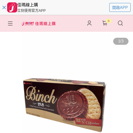
佳瑪線上購
開啟APP
立刻使用官方APP
0
1
/
3