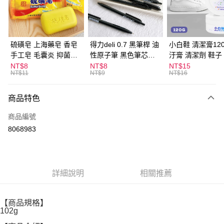
Apple Pay
街口支付
悠遊付
硫磺皂 上海藥皂 香皂
得力deli 0.7 黑筆桿 油
小白鞋 清潔膏120
手工皂 毛囊炎 抑菌除
性原子筆 黑色筆芯
汙膏 清潔劑 鞋子
ATM付款
蟎 清潔護膚 去油去痘
S304
漬 白皮鞋 鞋油
NT$8
NT$8
NT$15
NT$11
NT$9
NT$16
寵物皮膚病 狗狗貓咪
運送方式
商品特色
全家取貨付款
每筆NT$60，滿NT$599(含以上)免運費
商品編號
8068983
付款後全家取貨
每筆NT$60，滿NT$599(含以上)免運費
7-11取貨付款
詳細說明
相關推薦
每筆NT$60，滿NT$599(含以上)免運費
付款後7-11取貨
【商品規格】
每筆NT$60，滿NT$599(含以上)免運費
102g