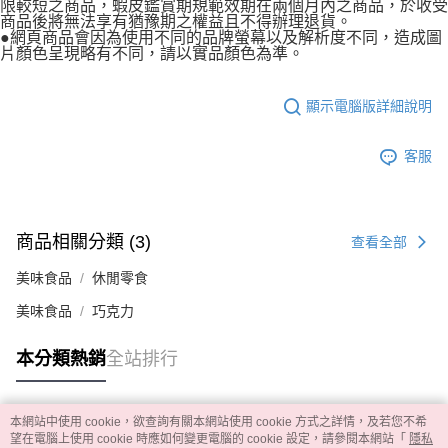
限較短之商品，蝦皮鑑賞期規範效期在兩個月內之商品，於收受
商品後將無法享有猶豫期之權益且不得辦理退貨。
●網頁商品會因為使用不同的品牌螢幕以及解析度不同，造成圖
片顏色呈現略有不同，請以實品顏色為準。
顯示電腦版詳細說明
客服
商品相關分類 (3)
查看全部
美味食品
休閒零食
美味食品
巧克力
本分類熱銷
全站排行
本網站中使用 cookie，欲查詢有關本網站使用 cookie 方式之詳情，及若您不希
熱門標籤
望在電腦上使用 cookie 時應如何變更電腦的 cookie 設定，請參閱本網站「
隱私