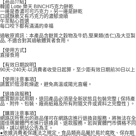
【商品介紹】
宅配
韓國 Lotte 樂天 BINCH巧克力餅乾
每筆NT$120，滿NT$1,999(含以上)免運費
一邊是香濃可可巧克力，另一邊是餅乾
口感酥脆又有巧克力的濃郁滑順
午茶點心首選
每口咬下都有滿滿的幸福
過敏原資訊：本產品含麩質之穀物及牛奶,堅果類(杏仁)及大豆製
品, 不適合對其過敏體質者食用。
【使用方式】
直接食用
【有效日期說明】
90天~240天-以消費者收受日起算，至少距有效日期前30日以上
【使用注意事項】
請置於陰涼乾燥處，避免高溫或陽光直曬。
【退換貨服務】
鑑賞期非試用期，退回產品必須是全新狀態且包裝完整 ( 保持產
品、附件、包裝、廠商紙箱及所有附隨文件或資料之完整性 ) 。
【購買注意事項】
網路店所售出的商品僅可在網路店進行退換貨服務，將無法在全
國佳瑪實體門市進行退換貨、退款服務。若與實體門市價格不同
時，請以網站公告為主。
●依據消費者保護法之規定，食品類商品屬於易於腐敗、保存期