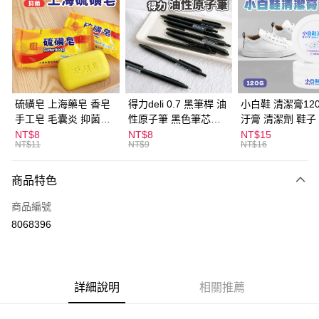
LINE Pay
Apple Pay
街口支付
悠遊付
硫磺皂 上海藥皂 香皂
得力deli 0.7 黑筆桿 油
小白鞋 清潔膏120
手工皂 毛囊炎 抑菌除
性原子筆 黑色筆芯
汙膏 清潔劑 鞋子
ATM付款
蟎 清潔護膚 去油去痘
S304
漬 白皮鞋 鞋油
NT$8
NT$8
NT$15
NT$11
NT$9
NT$16
寵物皮膚病 狗狗貓咪
運送方式
商品特色
全家取貨付款
每筆NT$60，滿NT$599(含以上)免運費
商品編號
8068396
付款後全家取貨
每筆NT$60，滿NT$599(含以上)免運費
7-11取貨付款
詳細說明
相關推薦
每筆NT$60，滿NT$599(含以上)免運費
付款後7-11取貨