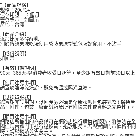
"【商品規格】
每筆NT$60，滿NT$599(含以上)免運費
規格：20g*14
保存期限：12個月
宅配
營養標示：如圖示
產地：台灣
每筆NT$120，滿NT$1,999(含以上)免運費
【商品介紹】
添加比菲多發酵乳
別於傳統果凍吃法使用袋裝果凍型式包裝好食用、不沾手
【成份說明】
如圖示
【有效日期說明】
90天~365天-以消費者收受日起算，至少距有效日期前30日以上
【使用注意事項】
請置於陰涼乾燥處，避免高溫或陽光直曬。
【退換貨服務】
鑑賞期非試用期，退回產品必須是全新狀態且包裝完整 ( 保持產
品、附件、包裝、廠商紙箱及所有附隨文件或資料之完整性 ) 。
【購買注意事項】
網路店所售出的商品僅可在網路店進行退換貨服務，將無法在全
國佳瑪實體門市進行退換貨、退款服務。若與實體門市價格不同
時，請以網站公告為主。