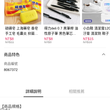
Apple Pay
街口支付
悠遊付
硫磺皂 上海藥皂 香皂
得力deli 0.7 黑筆桿 油
小白鞋 清潔膏120
手工皂 毛囊炎 抑菌除
性原子筆 黑色筆芯
汙膏 清潔劑 鞋子
ATM付款
蟎 清潔護膚 去油去痘
S304
漬 白皮鞋 鞋油
NT$8
NT$8
NT$15
NT$11
NT$9
NT$16
寵物皮膚病 狗狗貓咪
運送方式
商品特色
全家取貨付款
每筆NT$60，滿NT$599(含以上)免運費
商品編號
8067372
付款後全家取貨
每筆NT$60，滿NT$599(含以上)免運費
7-11取貨付款
詳細說明
相關推薦
每筆NT$60，滿NT$599(含以上)免運費
付款後7-11取貨
【商品規格】
每筆NT$60，滿NT$599(含以上)免運費