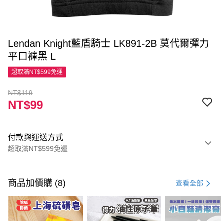
Lendan Knight藍盾騎士 LK891-2B 莫代爾彈力
平口褲黑 L
超取滿NT$599免運
NT$119
NT$99
付款與運送方式
超取滿NT$599免運
付款方式
信用卡一次付款
商品加價購 (8)
查看全部
超商取貨付款
LINE Pay