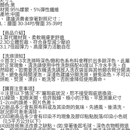
尺寸:L
顏色:黑
宅配
材質:95%嫘縈、5%彈性纖維
產地:中國
每筆NT$120，滿NT$1,999(含以上)免運費
‧ 建議消費者穿著對照尺寸：
L：腰圍 30-34吋/臀圍 35-39吋
【商品介紹】
1.莫代爾材質、柔軟親膚更舒適
2.3D立體剪裁、符合身型減少壓迫
3.1.7倍超彈力、高度彈力活動自在
【洗滌須知】
※首次1~3次洗滌時深色/飽和色系布料會釋於出多餘浮色，此屬
於正常現象，清洗請使用中性洗劑搭配40度以下冷水手洗、自
然晾乾，如需要洗衣機清洗請放入洗衣袋並與其他類衣物分開清
洗。避免長時間浸泡，深淺色建議分開洗滌，避免染色。不可以
烘乾、熨燙、漂白、乾洗等，否則會降低使用壽命。
【購買注意事項】
※注意!以下情況"不"屬瑕疵狀況，恕不接受瑕疵退換貨:
(1)線頭、釦眼未開、些許脫線、極小的汙點、平放測量尺寸
1~2cm的誤差、照片色差。
(2)新品多少會有原布料或及其染劑的氣味，先通風、後清洗，
狀況即可漸漸清除。
(3)印刷商品多少會有印染不均現象及膠印點點脫落/印染小色斑
（0.5平方公分以下）
(4)因技術無法改善之缺點。(如:穿著後起毛球、深色衣物輕微退