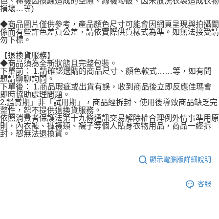
色、棉襪因換線造成的空隙、絲襪勾破、因未放洗衣袋造成衣物
損壞…等)
◆商品圖片僅供參考，產品顏色尺寸可能會因網頁呈現與拍攝關
係而有些許色差貨公差，請依實際供貨樣式為準。如無法接受請
勿下標。
【退換貨服務】
◆商品須為全新狀態且完整包裝。
下單前： 1.請確認選購的商品尺寸、顏色款式……等，如有問
題請聊聊詢問。
下單後： 1.商品瑕疵或出貨有誤，收到商品後立即反應佳瑪會
即時協助處理問題。
2.鑑賞期」非「試用期」，商品經拆封、使用後導致商品缺乏完
整性，恕不提供退換貨服務。
依照消費者保護法第十九條通訊交易解除權合理例外情事準用原
則，內衣褲、褲襪類、襪子等個人貼身衣物用品，商品一經拆
封，恕無法退換貨。
顯示電腦版詳細說明
客服