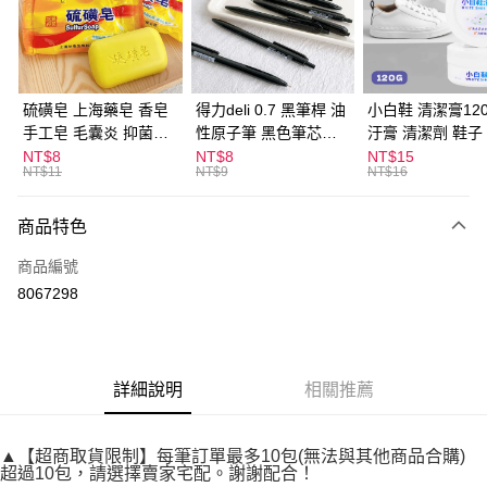
Apple Pay
街口支付
悠遊付
硫磺皂 上海藥皂 香皂
得力deli 0.7 黑筆桿 油
小白鞋 清潔膏120
手工皂 毛囊炎 抑菌除
性原子筆 黑色筆芯
汙膏 清潔劑 鞋子
ATM付款
蟎 清潔護膚 去油去痘
S304
漬 白皮鞋 鞋油
NT$8
NT$8
NT$15
NT$11
NT$9
NT$16
寵物皮膚病 狗狗貓咪
運送方式
商品特色
全家取貨付款
每筆NT$60，滿NT$599(含以上)免運費
商品編號
8067298
付款後全家取貨
每筆NT$60，滿NT$599(含以上)免運費
7-11取貨付款
詳細說明
相關推薦
每筆NT$60，滿NT$599(含以上)免運費
付款後7-11取貨
▲【超商取貨限制】每筆訂單最多10包(無法與其他商品合購)
每筆NT$60，滿NT$599(含以上)免運費
超過10包，請選擇賣家宅配。謝謝配合！