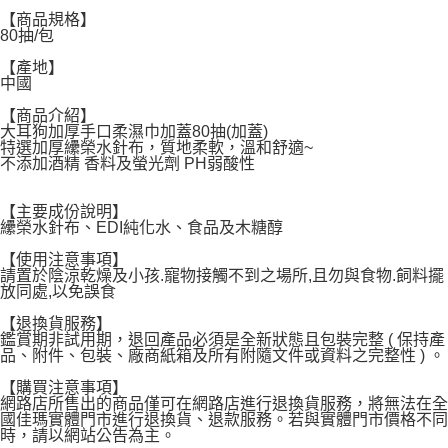
宅配
【商品規格】
80抽/包
每筆NT$120，滿NT$1,999(含以上)免運費
【產地】
中國
【商品介紹】
大耳狗加厚手口柔濕巾加蓋80抽(加蓋)
特選加厚纝榮水針布，質地柔軟，溫和舒適~
不添加酒精 香料及螢光劑 PH弱酸性
【主要成份說明】
纝榮水針布、EDI純化水、食品及木糖醇
【使用注意事項】
請置於陰涼乾燥及小孩.寵物接觸不到之場所,且勿與食物.飼料擺
放同處,以免誤食
【退換貨服務】
鑑賞期非試用期，退回產品必須是全新狀態且包裝完整 ( 保持產
品、附件、包裝、廠商紙箱及所有附隨文件或資料之完整性 ) 。
【購買注意事項】
網路店所售出的商品僅可在網路店進行退換貨服務，將無法在全
國佳瑪實體門市進行退換貨、退款服務。若與實體門市價格不同
時，請以網站公告為主。