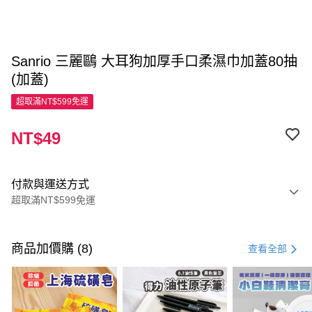
Sanrio 三麗鷗 大耳狗加厚手口柔濕巾加蓋80抽
(加蓋)
超取滿NT$599免運
NT$49
付款與運送方式
超取滿NT$599免運
付款方式
信用卡一次付款
商品加價購 (8)
查看全部
超商取貨付款
LINE Pay