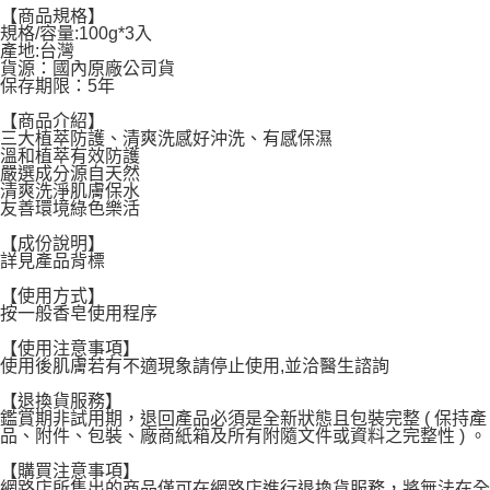
【商品規格】
每筆NT$60，滿NT$599(含以上)免運費
規格/容量:100g*3入
產地:台灣
貨源：國內原廠公司貨
宅配
保存期限：5年
每筆NT$120，滿NT$1,999(含以上)免運費
【商品介紹】
三大植萃防護、清爽洗感好沖洗、有感保濕
溫和植萃有效防護
嚴選成分源自天然
清爽洗淨肌膚保水
友善環境綠色樂活
【成份說明】
詳見產品背標
【使用方式】
按一般香皂使用程序
【使用注意事項】
使用後肌膚若有不適現象請停止使用,並洽醫生諮詢
【退換貨服務】
鑑賞期非試用期，退回產品必須是全新狀態且包裝完整 ( 保持產
品、附件、包裝、廠商紙箱及所有附隨文件或資料之完整性 ) 。
【購買注意事項】
網路店所售出的商品僅可在網路店進行退換貨服務，將無法在全