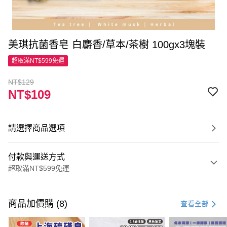
美琪抗菌香皂 白麝香/草本/茶樹 100gx3塊裝
超取滿NT$599免運
NT$129
NT$109
請選擇商品選項
付款與運送方式
超取滿NT$599免運
付款方式
信用卡一次付款
商品加價購 (8)
查看全部
超商取貨付款