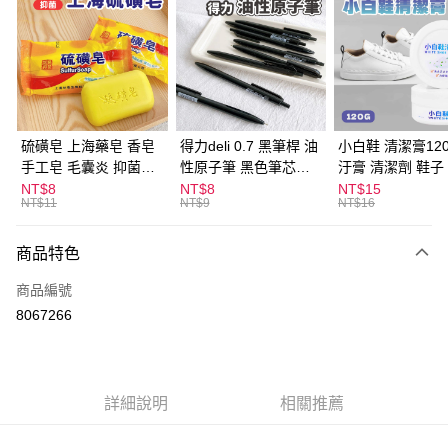
LINE Pay
Apple Pay
街口支付
悠遊付
硫磺皂 上海藥皂 香皂
得力deli 0.7 黑筆桿 油
小白鞋 清潔膏120
手工皂 毛囊炎 抑菌除
性原子筆 黑色筆芯
汙膏 清潔劑 鞋子
ATM付款
蟎 清潔護膚 去油去痘
S304
漬 白皮鞋 鞋油
NT$8
NT$8
NT$15
NT$11
NT$9
NT$16
寵物皮膚病 狗狗貓咪
運送方式
商品特色
全家取貨付款
每筆NT$60，滿NT$599(含以上)免運費
商品編號
8067266
付款後全家取貨
每筆NT$60，滿NT$599(含以上)免運費
7-11取貨付款
詳細說明
相關推薦
每筆NT$60，滿NT$599(含以上)免運費
付款後7-11取貨