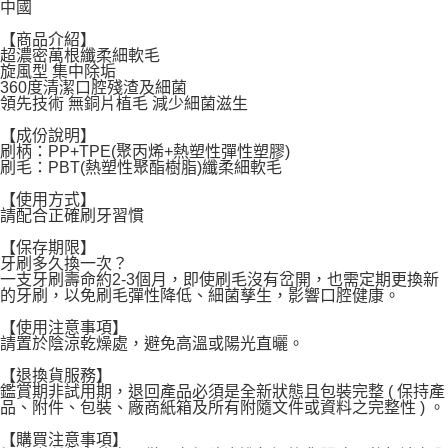
中國
每筆NT$120，滿NT$1,999(含以上)免運費
【商品介紹】
超濃密萬根纖柔細軟毛
旋風型 集中除垢
360度清潔口腔殘渣及細菌
領先技術 無銅片植毛 減少細菌滋生
【成份說明】
刷柄：PP+TPE(聚丙烯+熱塑性彈性塑膠)
刷毛：PBT(熱塑性聚酯樹脂)纖柔細軟毛
【使用方式】
請配合正確刷牙習慣
【保存期限】
牙刷多久換一次？
一支牙刷壽命約2-3個月，即使刷毛沒有岔開，也需定期更換新
的牙刷，以免刷毛彈性降低、細菌孳生，影響口腔健康。
【使用注意事項】
請置於陰涼乾燥處，避免高溫或陽光直曬。
【退換貨服務】
鑑賞期非試用期，退回產品必須是全新狀態且包裝完整 ( 保持產
品、附件、包裝、廠商紙箱及所有附隨文件或資料之完整性 ) 。
【購買注意事項】