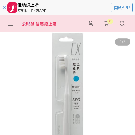
佳瑪線上購
開啟APP
立刻使用官方APP
0
1
/
2