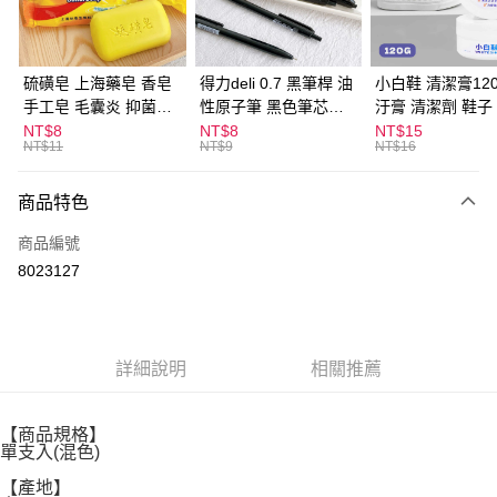
街口支付
悠遊付
硫磺皂 上海藥皂 香皂
得力deli 0.7 黑筆桿 油
小白鞋 清潔膏120
手工皂 毛囊炎 抑菌除
性原子筆 黑色筆芯
汙膏 清潔劑 鞋子
ATM付款
蟎 清潔護膚 去油去痘
S304
漬 白皮鞋 鞋油
NT$8
NT$8
NT$15
NT$11
NT$9
NT$16
寵物皮膚病 狗狗貓咪
運送方式
商品特色
全家取貨付款
每筆NT$60，滿NT$599(含以上)免運費
商品編號
8023127
付款後全家取貨
每筆NT$60，滿NT$599(含以上)免運費
7-11取貨付款
詳細說明
相關推薦
每筆NT$60，滿NT$599(含以上)免運費
付款後7-11取貨
【商品規格】
每筆NT$60，滿NT$599(含以上)免運費
單支入(混色)
【產地】
宅配