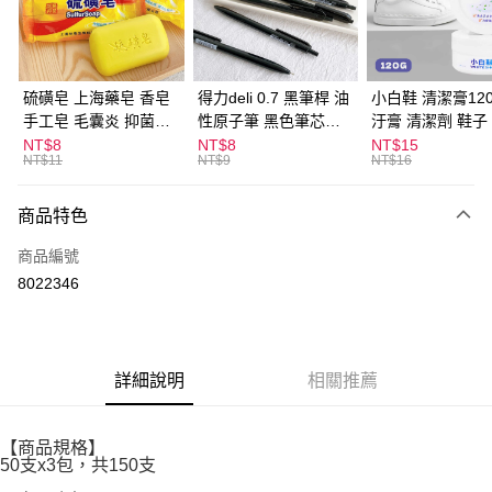
Apple Pay
街口支付
悠遊付
硫磺皂 上海藥皂 香皂
得力deli 0.7 黑筆桿 油
小白鞋 清潔膏120
手工皂 毛囊炎 抑菌除
性原子筆 黑色筆芯
汙膏 清潔劑 鞋子
ATM付款
蟎 清潔護膚 去油去痘
S304
漬 白皮鞋 鞋油
NT$8
NT$8
NT$15
NT$11
NT$9
NT$16
寵物皮膚病 狗狗貓咪
運送方式
商品特色
全家取貨付款
每筆NT$60，滿NT$599(含以上)免運費
商品編號
8022346
付款後全家取貨
每筆NT$60，滿NT$599(含以上)免運費
7-11取貨付款
詳細說明
相關推薦
每筆NT$60，滿NT$599(含以上)免運費
付款後7-11取貨
【商品規格】
每筆NT$60，滿NT$599(含以上)免運費
50支x3包，共150支