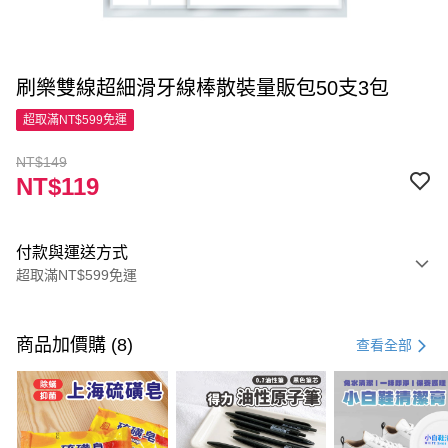
刷樂雙線超細滑牙線棒散裝量販包50支3包
超取滿NT$599免運
NT$149
NT$119
付款與運送方式
超取滿NT$599免運
付款方式
信用卡一次付款
商品加價購 (8)
查看全部
超商取貨付款
LINE Pay