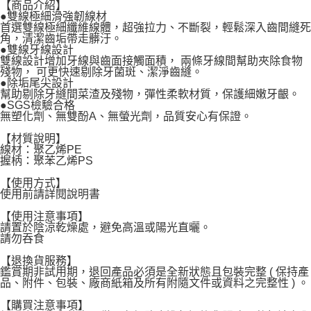
宅配
【商品介紹】
●雙線極細滑強韌線材
每筆NT$120，滿NT$1,999(含以上)免運費
首選雙線極細纖維線體，超強拉力、不斷裂，輕鬆深入齒間縫死
角，清潔齒垢帶走髒汙。
●雙線牙線設計
雙線設計增加牙線與齒面接觸面積， 兩條牙線間幫助夾除食物
殘物， 可更快速剔除牙菌斑、潔淨齒縫。
●除垢尾尖設計
幫助剔除牙縫間菜渣及殘物，彈性柔軟材質，保護細嫩牙齦。
●SGS檢驗合格
無塑化劑、無雙酚A、無螢光劑，品質安心有保證。
【材質說明】
線材：聚乙烯PE
握柄：聚苯乙烯PS
【使用方式】
使用前請詳閱說明書
【使用注意事項】
請置於陰涼乾燥處，避免高溫或陽光直曬。
請勿吞食
【退換貨服務】
鑑賞期非試用期，退回產品必須是全新狀態且包裝完整 ( 保持產
品、附件、包裝、廠商紙箱及所有附隨文件或資料之完整性 ) 。
【購買注意事項】