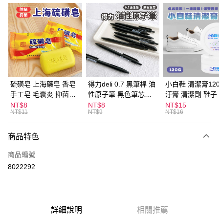
超商取貨付款
LINE Pay
Apple Pay
街口支付
悠遊付
硫磺皂 上海藥皂 香皂
得力deli 0.7 黑筆桿 油
小白鞋 清潔膏120
手工皂 毛囊炎 抑菌除
性原子筆 黑色筆芯
汙膏 清潔劑 鞋子
ATM付款
蟎 清潔護膚 去油去痘
S304
漬 白皮鞋 鞋油
NT$8
NT$8
NT$15
NT$11
NT$9
NT$16
寵物皮膚病 狗狗貓咪
運送方式
商品特色
全家取貨付款
每筆NT$60，滿NT$599(含以上)免運費
商品編號
8022292
付款後全家取貨
每筆NT$60，滿NT$599(含以上)免運費
7-11取貨付款
詳細說明
相關推薦
每筆NT$60，滿NT$599(含以上)免運費