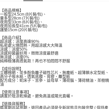
付款後7-11取貨
【商品規格】
每筆NT$60，滿NT$599(含以上)免運費
一般型24.5cm (8片裝/包)、
量多型28cm (7片裝/包)
宅配
夜用型33cm (6片裝/包)、
夜用加長型41cm (5片裝/包)
每筆NT$120，滿NT$1,999(含以上)免運費
護墊15cm (20片裝/包)
【商品介紹】
超涼感：涼度高達90％
私密處火燒悶熱，用超涼感大大降溫
涼感：涼度50%
涼感抑菌最好用，微微涼度最舒適
無涼感：涼度0%
純棉極薄高透氣款！再也不怕悶悶不舒服
【成份說明】
立體棉網、茶多酚負離子磁性芯片、無塵紙、超薄鎖水定型紙、
高分子吸水紙、透氣底膜、背膠、離型紙
配方成分：蛇床子、苦參、益母草、薄荷腦、薄荷精油、茶樹精
油
【使用注意事項】
請置於陰涼乾燥處，避免高溫或陽光直曬。
【退換貨服務】
鑑賞期非試用期，退回產品必須是全新狀態且包裝完整 ( 保持產