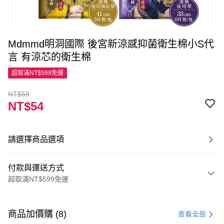
Mdmmd明洞國際 後宮新涼感抑菌衛生棉小S代
言 有涼芯的衛生棉
超取滿NT$599免運
NT$59
NT$54
請選擇商品選項
付款與運送方式
超取滿NT$599免運
付款方式
信用卡一次付款
商品加價購 (8)
查看全部